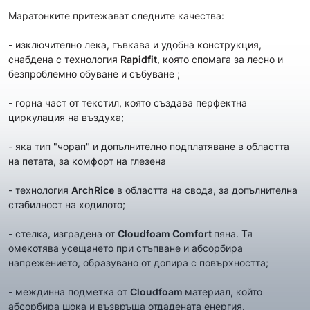
Маратонките притежават следните качества:
- изключително лека, гъвкава и удобна конструкция,
снабдена с технология
Rapidfit
, която спомага за лесно и
безпроблемно обуване и събуване ;
- горна част от текстил, която създава перфектна
циркулация на въздуха;
- яка тип "чорап" и допълнително подплатяване в областта
на петата, за комфорт на глезена
- технология
ArchRice
в областта на свода, за допълнителна
стабилност на ходилото;
- стелка, изградена от
Cloudfoam Comfort
пяна. Тя
омекотява усещането при стъпване и абсорбира
напрежението, образувано от допира с повърхността;
- междинна подметка oт
Cloudfoam
материал, който
абсорбира шока и възвръща отдадената енергия.