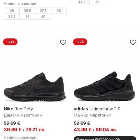
44.5
46
Налични размери:
36
36.5
37.5
38
38.5
39
40
-33%
-27%
Nike
Run Defy
adidas
Ultimashow 2.0
Дамски маратонки
Мъжки маратонки
59.99
€
59.99
€
39.99
€
/
78.21
лв.
43.99
€
/
86.04
лв.
Налични размери:
Промокод SHOP10 за 10%