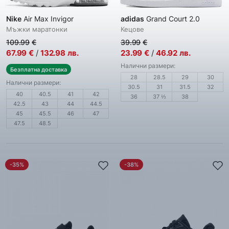
Nike
Air Max Invigor
adidas
Grand Court 2.0
Мъжки маратонки
Кецове
109.99
€
39.99
€
67.99
€
/
132.98
лв.
23.99
€
/
46.92
лв.
Налични размери:
Безплатна доставка
28
28.5
29
30
Налични размери:
30.5
31
31.5
32
40
40.5
41
42
36
37 ⅓
38
42.5
43
44
44.5
45
45.5
46
47
47.5
48.5
-35%
-38%