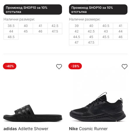
Промокод SHOP10 за 10%
Промокод SHOP10 за 10%
отстъпка
отстъпка
Налични размери:
Налични размери:
38.5
40
41
42.5
39
40
40.5
41
44
45
46
47.5
42
42.5
43
44
48.5
44.5
45
45.5
46
47
47.5
-40%
-28%
adidas
Adilette Shower
Nike
Cosmic Runner