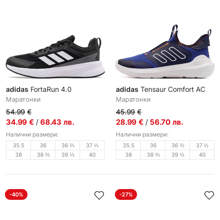
adidas
FortaRun 4.0
adidas
Tensaur Comfort AC
Маратонки
Маратонки
54.99
€
45.99
€
34.99
€
/
68.43
лв.
28.99
€
/
56.70
лв.
Налични размери:
Налични размери:
35.5
36
36 ⅔
37 ⅓
35.5
36
36 ⅔
37 ⅓
38
38 ⅔
39 ⅓
40
38
38 ⅔
39 ⅓
40
-40%
-27%