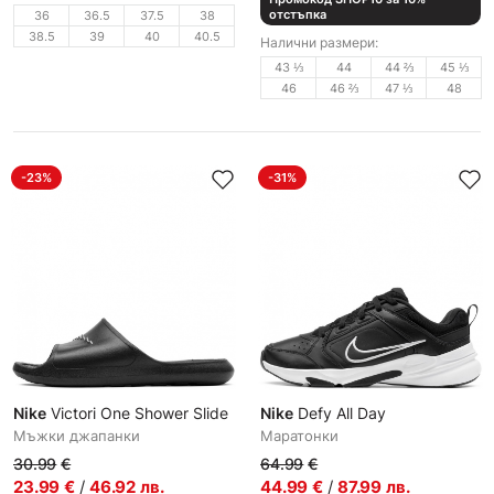
отстъпка
36
36.5
37.5
38
38.5
39
40
40.5
Налични размери:
43 ⅓
44
44 ⅔
45 ⅓
46
46 ⅔
47 ⅓
48
-23%
-31%
Nike
Victori One Shower Slide
Nike
Defy All Day
Мъжки джапанки
Маратонки
30.99
€
64.99
€
23.99
€
/
46.92
лв.
44.99
€
/
87.99
лв.