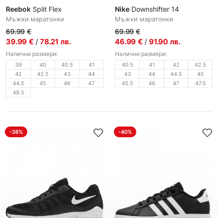
Reebok
Split Flex
Nike
Downshifter 14
Мъжки маратонки
Мъжки маратонки
69.99
€
69.99
€
39.99
€
/
78.21
лв.
46.99
€
/
91.90
лв.
Налични размери:
Налични размери:
39
40
40.5
41
40.5
41
42
42.5
42
42.5
43
44
43
44
44.5
45
44.5
45
46
47
45.5
46
47
47.5
48.5
-38%
-40%