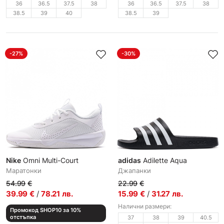
36
36.5
37.5
38
36
36.5
37.5
38
38.5
39
40
38.5
39
-27%
-30%
Nike
Omni Multi-Court
adidas
Adilette Aqua
Маратонки
Джапанки
54.99
€
22.99
€
39.99
€
/
78.21
лв.
15.99
€
/
31.27
лв.
Налични размери:
Промокод SHOP10 за 10%
отстъпка
37
38
39
40.5