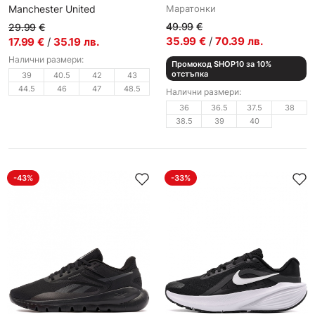
Manchester United
Маратонки
Мъжки джапанки
49.99
€
29.99
€
35.99
€
/
70.39
лв.
17.99
€
/
35.19
лв.
Налични размери:
Промокод SHOP10 за 10%
отстъпка
39
40.5
42
43
44.5
46
47
48.5
Налични размери:
36
36.5
37.5
38
38.5
39
40
-43%
-33%