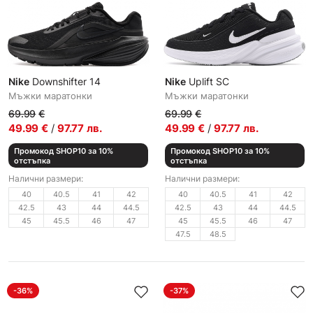
Nike
Downshifter 14
Nike
Uplift SC
Мъжки маратонки
Мъжки маратонки
69.99
€
69.99
€
49.99
€
/
97.77
лв.
49.99
€
/
97.77
лв.
Промокод SHOP10 за 10%
Промокод SHOP10 за 10%
отстъпка
отстъпка
Налични размери:
Налични размери:
40
40.5
41
42
40
40.5
41
42
42.5
43
44
44.5
42.5
43
44
44.5
45
45.5
46
47
45
45.5
46
47
47.5
48.5
-36%
-37%