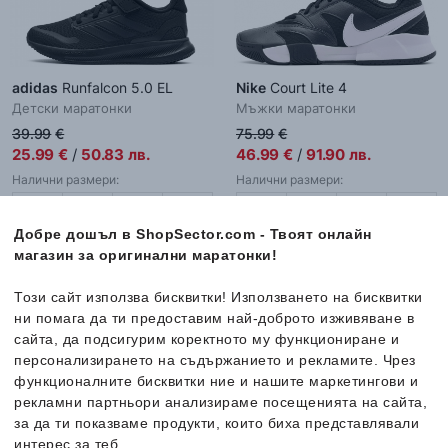
adidas
Runfalcon 5.0 EL
Nike
Court Lite 4
Детски маратонки
Мъжки маратонки
39.99
€
75.99
€
25.99
€
/
50.83
лв.
46.99
€
/
91.90
лв.
Налични размери:
Налични размери:
28
28.5
29
30
39
40
42
42.5
30.5
31
31.5
32
43
44
44.5
45
Добре дошъл в ShopSector.com - Твоят онлайн
33
33.5
34
45.5
46
47
47.5
магазин за оригинални маратонки!
Този сайт използва бисквитки! Използването на бисквитки
ни помага да ти предоставим най-доброто изживяване в
-40%
-40%
сайта, да подсигурим коректното му функциониране и
персонализирането на съдържанието и рекламите. Чрез
функционалните бисквитки ние и нашите маркетингови и
рекламни партньори анализираме посещенията на сайта,
за да ти показваме продукти, които биха представлявали
интерес за теб.