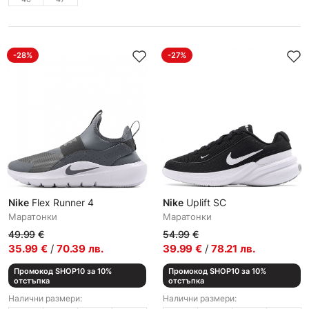
-28%
-27%
Nike
Flex Runner 4
Nike
Uplift SC
Маратонки
Маратонки
49.99
€
54.99
€
35.99
€
/
70.39
лв.
39.99
€
/
78.21
лв.
Промокод SHOP10 за 10%
Промокод SHOP10 за 10%
отстъпка
отстъпка
Налични размери:
Налични размери: