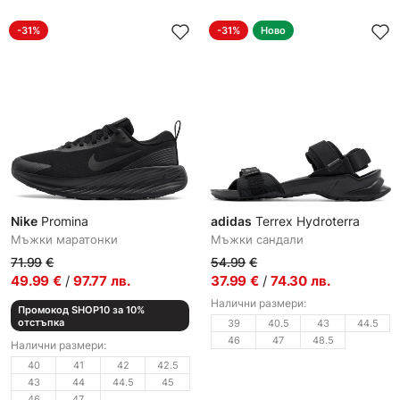
-31%
-31%
Ново
Nike
Promina
adidas
Terrex Hydroterra
Мъжки маратонки
Мъжки сандали
71.99
€
54.99
€
49.99
€
/
97.77
лв.
37.99
€
/
74.30
лв.
Налични размери:
Промокод SHOP10 за 10%
отстъпка
39
40.5
43
44.5
46
47
48.5
Налични размери:
40
41
42
42.5
43
44
44.5
45
46
47