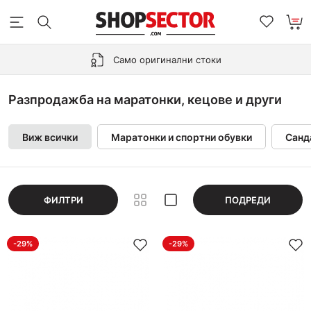
Само оригинални стоки
Разпродажба на маратонки, кецове и други
Виж всички
Маратонки и спортни обувки
Санд
ФИЛТРИ
ПОДРЕДИ
-29%
-29%