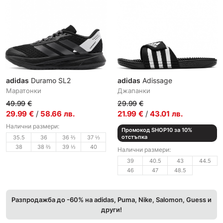
adidas
Duramo SL2
adidas
Adissage
Маратонки
Джапанки
49.99
€
29.99
€
29.99
€
/
58.66
лв.
21.99
€
/
43.01
лв.
Налични размери:
Промокод SHOP10 за 10%
отстъпка
35.5
36
36 ⅔
37 ⅓
38
38 ⅔
39 ⅓
40
Налични размери:
39
40.5
43
44.5
46
47
48.5
Разпродажба до -60% на adidas, Puma, Nike, Salomon, Guess и
други!