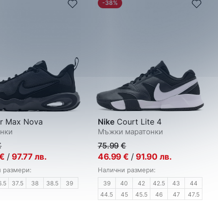
-38%
r Max Nova
Nike
Court Lite 4
нки
Мъжки маратонки
€
75.99
€
€
/
97.77
лв.
46.99
€
/
91.90
лв.
 размери:
Налични размери:
6.5
37.5
38
38.5
39
39
40
42
42.5
43
44
44.5
45
45.5
46
47
47.5