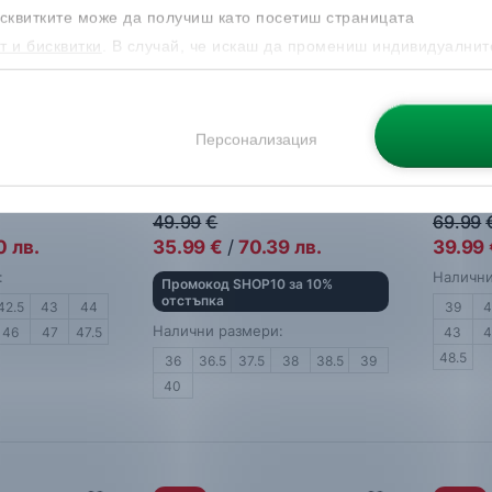
сквитките може да получиш като посетиш страницата
т и бисквитки
. В случай, че искаш да промениш индивидуалнит
 направиш от опцията за Персонализация.
Персонализация
er 14
Nike
Cosmic Runner
Reebo
нки
Маратонки
Мъжки 
49.99
€
69.99
0
лв.
35.99
€
/
70.39
лв.
39.99
:
Налични
Промокод SHOP10 за 10%
отстъпка
42.5
43
44
39
Налични размери:
46
47
47.5
43
48.5
36
36.5
37.5
38
38.5
39
40