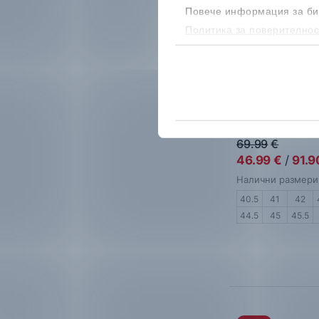
Тъмносин
Повече информация за би
Политика за поверителнос
Бежов
бисквитките, можеш да го
Жълт
Лилав
Nike
Downshift
Мъжки марато
Златист
69.99
€
Оранжев
46.99
€
/
91.9
Налични размери
Многоцветен
40.5
41
42
44.5
45
45.5
Корал
Бордо
Бронзов
Пепел от рози