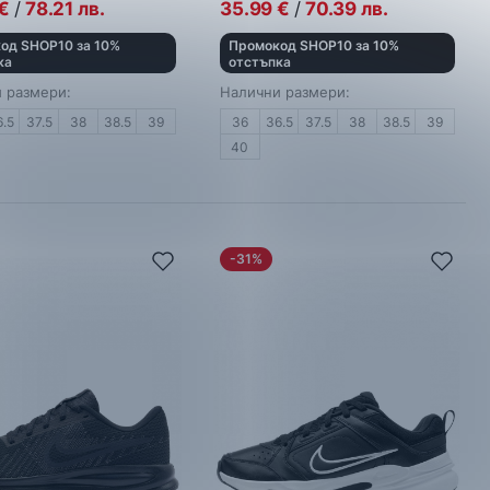
€
/
78.21
лв.
35.99
€
/
70.39
лв.
од SHOP10 за 10%
Промокод SHOP10 за 10%
ка
отстъпка
 размери:
Налични размери:
6.5
37.5
38
38.5
39
36
36.5
37.5
38
38.5
39
40
-31%