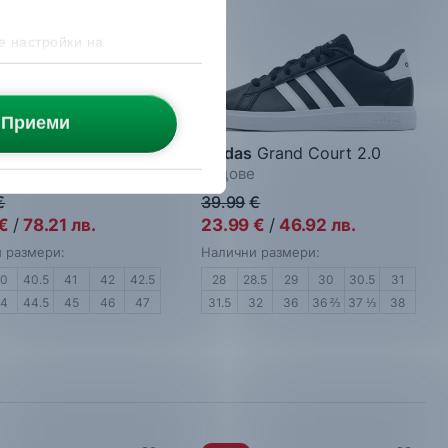
е настройки на
Приеми
k
Split Flex
adidas
Grand Court 2.0
маратонки
Кецове
€
39.99
€
€
/
78.21
лв.
23.99
€
/
46.92
лв.
 размери:
Налични размери:
40
40.5
41
42
42.5
28
28.5
29
30
30.5
31
44
44.5
45
46
47
31.5
32
36
36 ⅔
37 ⅓
38