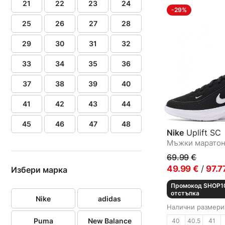
21
22
23
24
-29%
25
26
27
28
29
30
31
32
33
34
35
36
37
38
39
40
41
42
43
44
45
46
47
48
Nike
Uplift SC
Мъжки марато
69.99
€
49.99
€
/
97.7
Избери марка
Промокод SHOP10
отстъпка
Nike
adidas
Налични размери
Puma
New Balance
40
40.5
41