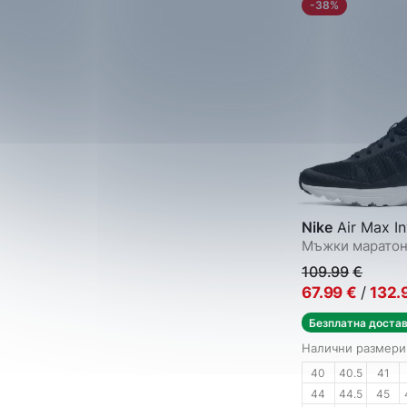
-38%
Леопард
Сребрист
Фуксия
Екрю
Тюркоаз
Nike
Air Max In
Мъжки марато
109.99
€
67.99
€
/
132.
Безплатна доста
Налични размери
40
40.5
41
44
44.5
45