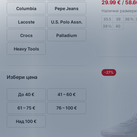
29.99
€
/
58.6
Columbia
Pepe Jeans
Налични размери
35.5
36
36 ⅔
Lacoste
U.S. Polo Assn.
39 ⅓
40
Crocs
Palladium
Heavy Tools
-27%
Избери цена
До 40 €
41 – 60 €
61 – 75 €
76 – 100 €
Над 100 €