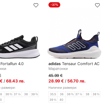
-37%
FortaRun 4.0
adidas
Tensaur Comfort AC
нки
Маратонки
€
45.99
€
€
/
68.43
лв.
28.99
€
/
56.70
лв.
 размери:
Налични размери:
36
36 ⅔
37 ⅓
38
38 ⅔
35.5
36
36 ⅔
37 ⅓
38
38 ⅔
40
39 ⅓
40