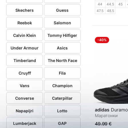
44
44.5
45
Skechers
Guess
47.5
48.5
Reebok
Salomon
Calvin Klein
Tommy Hilfiger
-40%
Under Armour
Asics
Timberland
The North Face
Cruyff
Fila
Vans
Champion
Converse
Caterpillar
adidas
Duramo
Napapijri
Lotto
Маратонки
Lumberjack
GAP
49.99
€