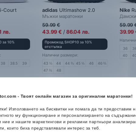
i-Court
adidas
Ultimashow 2.0
Nike
Ru
Мъжки маратонки
Дамски
59.99
€
59.99
1
лв.
43.99
€
/
86.04
лв.
39.99
Налични
 за 10%
Промокод SHOP10 за 10%
отстъпка
36
3
:
Налични размери:
40
4
38
38.5
39
43 ⅓
44
44 ⅔
45 ⅓
46
46 ⅔
47 ⅓
48
or.com - Твоят онлайн магазин за оригинални маратонки!
-28%
-43%
итки! Използването на бисквитки ни помага да ти предоставим 
ектното му функциониране и персонализирането на съдържани
и ние и нашите маркетингови и рекламни партньори анализира
ти, които биха представлявали интерес за теб.