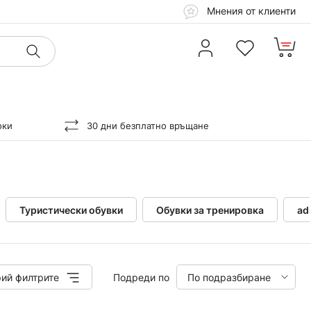
Мнения от клиенти
оки
30 дни безплатно връщане
Туристически обувки
Обувки за тренировка
ad
ий филтрите
Подреди по