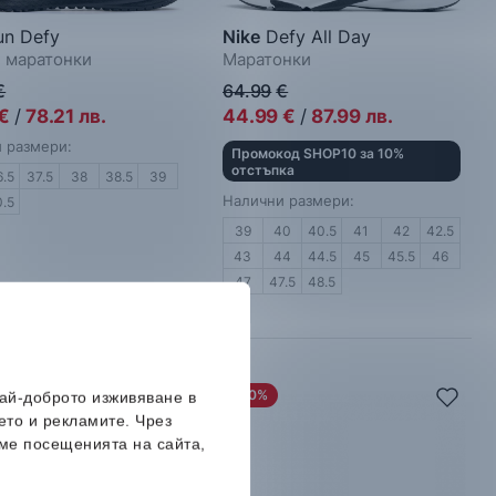
n Defy
Nike
Defy All Day
 маратонки
Маратонки
€
64.99
€
€
/
78.21
лв.
44.99
€
/
87.99
лв.
 размери:
Промокод SHOP10 за 10%
отстъпка
6.5
37.5
38
38.5
39
Налични размери:
0.5
39
40
40.5
41
42
42.5
43
44
44.5
45
45.5
46
47
47.5
48.5
-40%
най-доброто изживяване в
ето и рекламите. Чрез
ме посещенията на сайта,