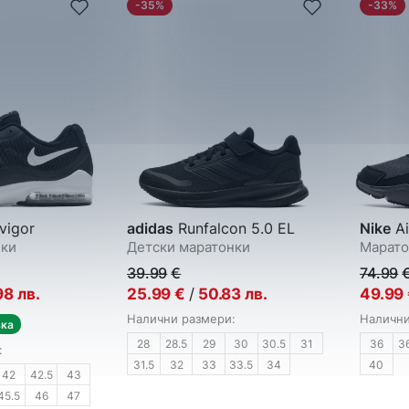
-35%
-33%
vigor
adidas
Runfalcon 5.0 EL
Nike
Ai
нки
Детски маратонки
Марато
39.99
€
74.99
98
лв.
25.99
€
/
50.83
лв.
49.99
Налични размери:
Налични
вка
28
28.5
29
30
30.5
31
36
3
:
31.5
32
33
33.5
34
40
42
42.5
43
45.5
46
47