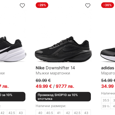
-29%
-36%
Nike
Downshifter 14
adidas
нки
Мъжки маратонки
Марато
69.99
€
54.99
7
лв.
49.99
€
/
97.77
лв.
34.99
Налични
 за 10%
Промокод SHOP10 за 10%
отстъпка
35.5
:
Налични размери:
39 ⅓
42
42.5
43
40
40.5
41
42
42.5
43