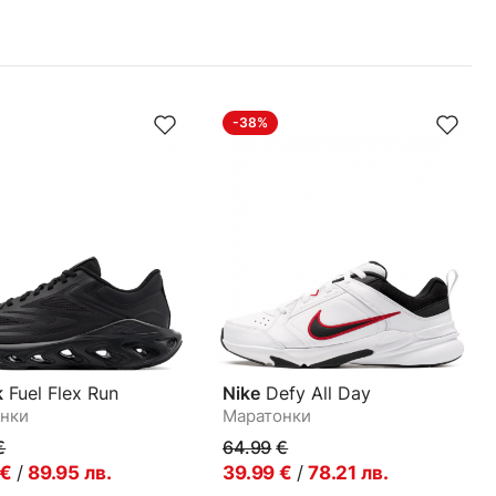
-38%
k
Fuel Flex Run
Nike
Defy All Day
нки
Маратонки
€
64.99
€
€
/
89.95
лв.
39.99
€
/
78.21
лв.