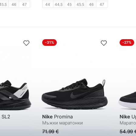
45.5
46
47
44
44.5
45
45.5
46
47
-31%
-27%
 SL2
Nike
Promina
Nike
Up
Мъжки маратонки
Марато
71.99
€
54.99