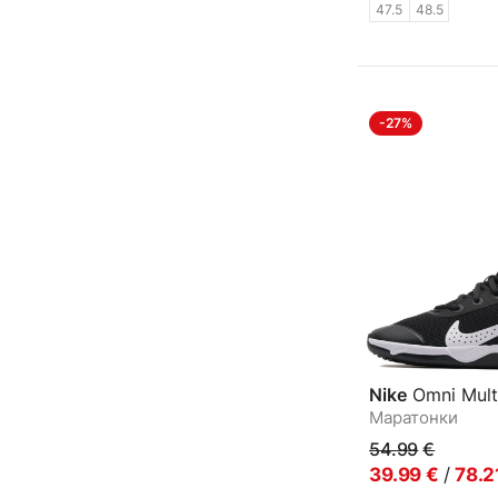
47.5
48.5
-27%
Nike
Omni Mult
Маратонки
54.99
€
39.99
€
/
78.2