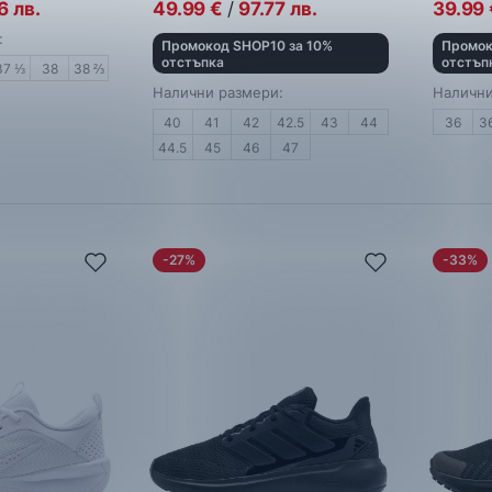
6
лв.
49.99
€
/
97.77
лв.
39.99
:
Промокод SHOP10 за 10%
Промок
отстъпка
отстъп
37 ⅓
38
38 ⅔
Налични размери:
Налични
40
41
42
42.5
43
44
36
3
44.5
45
46
47
-27%
-33%