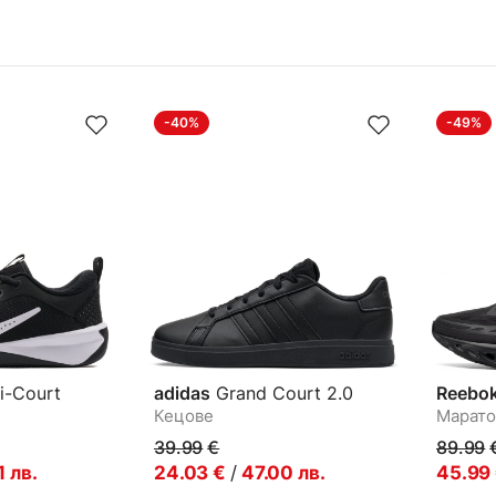
-40%
-49%
i-Court
adidas
Grand Court 2.0
Reebo
Кецове
Марато
39.99
€
89.99
1
лв.
24.03
€
/
47.00
лв.
45.99