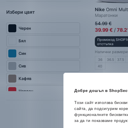
Nike
Omni Mult
Избери цвят
Маратонки
54.99
€
Черен
39.99
€
/
78.2
Промокод SHOP10
Бял
отстъпка
Налични размери
Син
36
36.5
37.5
Сив
40
Кафяв
Добре дошъл в ShopSect
Червен
-33%
Този сайт използва бискв
Зелен
сайта, да подсигурим кор
функционалните бисквитк
Розов
за да ти показваме продук