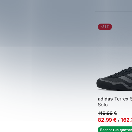
-31%
adidas
Terrex 
Solo
Мъжки спортни
119.99
€
82.99
€
/
162.
Безплатна доста