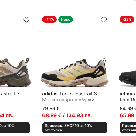
-14%
Ново
-22%
astrail 3
adidas
Terrex Eastrail 3
adidas
Rain R
Мъжки спортни обувки
 обувки
Мъжки 
79.99
€
84.99
54
лв.
68.99
€
/
134.93
лв.
65.99
 за 10%
Промокод SHOP10 за 10%
Промок
отстъпка
отстъп