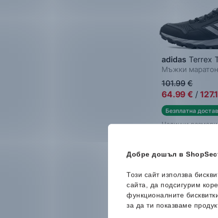
adidas
Terrex 
Мъжки марато
101.99
€
64.99
€
/
127.
Безплатна доста
Налични размери
40
40 ⅔
41 ⅓
44 ⅔
45 ⅓
46
Добре дошъл в ShopSect
Този сайт използва бискв
сайта, да подсигурим кор
функционалните бисквитк
за да ти показваме продук