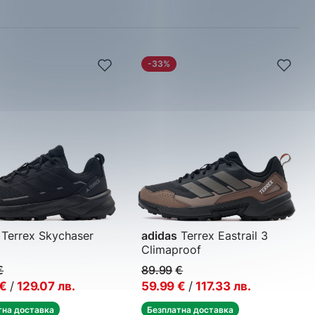
-33%
Terrex Skychaser
adidas
Terrex Eastrail 3
Climaproof
спортни обувки
Мъжки спортни обувки
€
89.99
€
€
/
129.07
лв.
59.99
€
/
117.33
лв.
тна доставка
Безплатна доставка