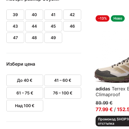
39
40
41
42
-13%
Ново
43
44
45
46
47
48
49
Избери цена
До 40 €
41 – 60 €
adidas
Terrex E
61 – 75 €
76 – 100 €
Climaproof
Мъжки спортни
89.99
€
Над 100 €
77.99
€
/
152.
Промокод SHOP10
отстъпка