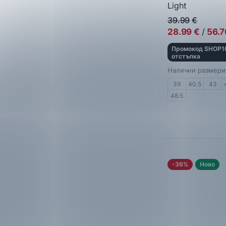
Light
Многоцветен
Сандали
39.99
€
Екрю
28.99
€
/
56.7
Промокод SHOP10
отстъпка
Налични размери
39
40.5
43
48.5
-36%
Ново