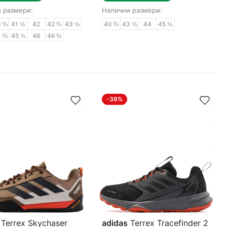
 размери:
Налични размери:
0 ⅔
41 ⅓
42
42 ⅔
43 ⅓
40 ⅔
43 ⅓
44
45 ⅓
4 ⅔
45 ⅓
46
46 ⅔
-39%
Terrex Skychaser
adidas
Terrex Tracefinder 2