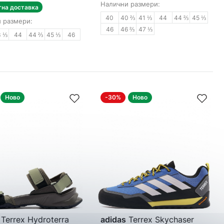
Налични размери:
тна доставка
40
40 ⅔
41 ⅓
44
44 ⅔
45 ⅓
 размери:
46
46 ⅔
47 ⅓
3 ⅓
44
44 ⅔
45 ⅓
46
Ново
-30%
Ново
Terrex Hydroterra
adidas
Terrex Skychaser