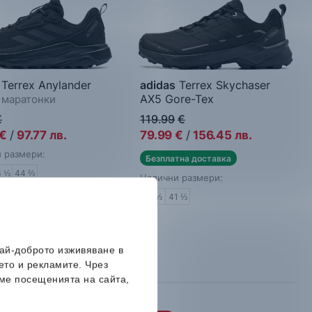
Terrex Anylander
adidas
Terrex Skychaser
AX5 Gore-Tex
маратонки
Мъжки спортни обувки
€
119.99
€
€
/
97.77
лв.
79.99
€
/
156.45
лв.
 размери:
Безплатна доставка
3 ⅓
44 ⅔
Налични размери:
39 ⅓
41 ⅓
най-доброто изживяване в
ето и рекламите. Чрез
ме посещенията на сайта,