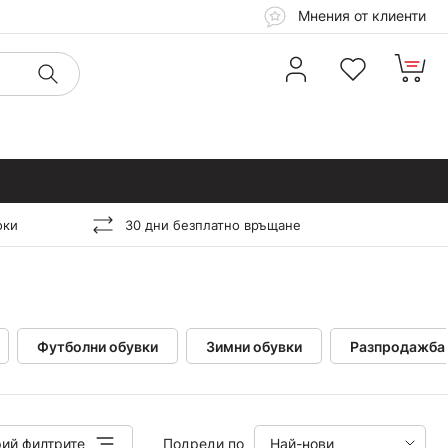
Мнения от клиенти
оки
30 дни безплатно връщане
Футболни обувки
Зимни обувки
Разпродажба 
ий филтрите
Подреди по