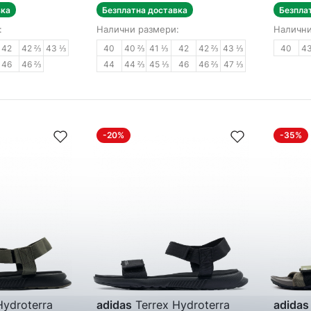
вка
Безплатна доставка
Безпла
:
Налични размери:
Налични
42
42 ⅔
43 ⅓
40
40 ⅔
41 ⅓
42
42 ⅔
43 ⅓
40
4
46
46 ⅔
44
44 ⅔
45 ⅓
46
46 ⅔
47 ⅓
-20%
-35%
Hydroterra
adidas
Terrex Hydroterra
adidas