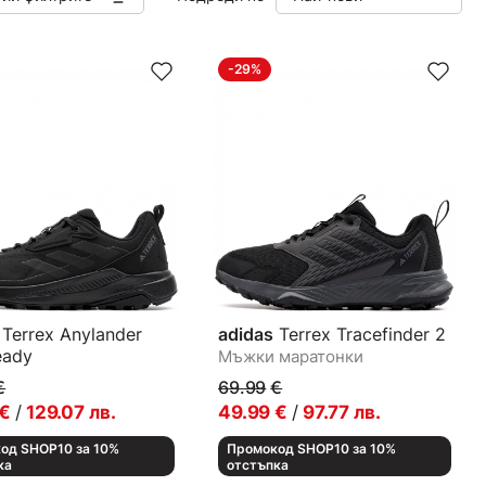
-29%
Terrex Anylander
adidas
Terrex Tracefinder 2
eady
Мъжки маратонки
маратонки
€
69.99
€
€
/
129.07
лв.
49.99
€
/
97.77
лв.
од SHOP10 за 10%
Промокод SHOP10 за 10%
ка
отстъпка