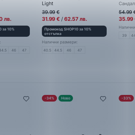
Light
Сандал
Сандали
39.99
€
54.99
0
лв.
31.99
€
/
62.57
лв.
35.99
Налични
 за 10%
Промокод SHOP10 за 10%
отстъпка
39
4
:
Налични размери:
44.5
46
47
40.5
44.5
46
47
-34%
Ново
-33%