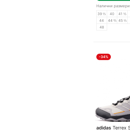
Налични размери
39 ⅓
40
41 ⅓
44
44 ⅔
45 ⅓
48
-34%
adidas
Terrex 