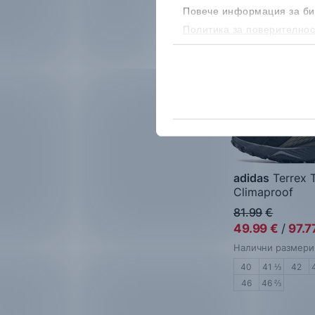
-39%
Повече информация за би
Политика за поверителнос
бисквитките, можеш да го
adidas
Terrex T
Climaproof
Мъжки марато
81.99
€
49.99
€
/
97.7
Налични размери
40
41 ⅓
42
46
46 ⅔