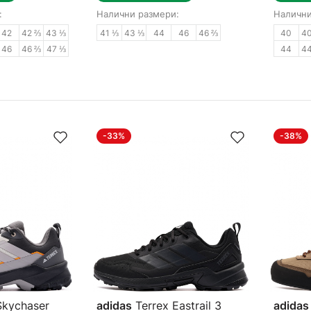
:
Налични размери:
Налични
42
42 ⅔
43 ⅓
41 ⅓
43 ⅓
44
46
46 ⅔
40
4
46
46 ⅔
47 ⅓
44
4
-33%
-38%
Skychaser
adidas
Terrex Eastrail 3
adidas