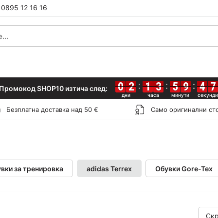
0895 12 16 16
5
6
0
0
0
0
2
2
2
2
1
1
1
1
3
3
3
3
5
5
5
5
9
9
9
9
4
4
4
4
5
6
Промокод SHOP10 изтича след:
Безплатна доставка над 50 €
Само оригинални ст
вки за тренировка
adidas Terrex
Обувки Gore-Tex
Скр