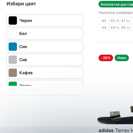
Избери цвят
Безплатна доста
Налични размери
Черен
40
40 ⅔
41 ⅓
44
44 ⅔
45 ⅓
Бял
Син
-28%
Ново
Сив
Кафяв
Зелен
Тъмносин
Бежов
Оранжев
adidas
Terrex 