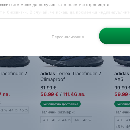
-30%
-40%
сквитките може да получиш като посетиш страницата
т и бисквитки
. В случай, че искаш да промениш индивидуалнит
 направиш от опцията за Персонализация.
Персонализация
racefinder 2
adidas
Terrex Tracefinder 2
adidas
Climaproof
AX5
нки
Мъжки маратонки
Мъжки 
81.99
€
99.99
7
лв.
56.99
€
/
111.46
лв.
59.99
:
Безплатна доставка
Безпла
43 ⅓
44 ⅔
45 ⅓
Налични размери:
Налични
40
43 ⅓
44 ⅔
46
46 ⅔
40
4
45 ⅓
4