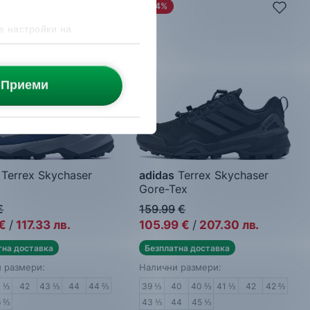
-34%
е настройки на
Приеми
Terrex Skychaser
adidas
Terrex Skychaser
Gore-Tex
спортни обувки
Мъжки спортни обувки
€
159.99
€
€
/
117.33
лв.
105.99
€
/
207.30
лв.
тна доставка
Безплатна доставка
 размери:
Налични размери:
1 ⅓
42
43 ⅓
44
44 ⅔
39 ⅓
40
40 ⅔
41 ⅓
42
42 ⅔
6 ⅔
43 ⅓
44
45 ⅓