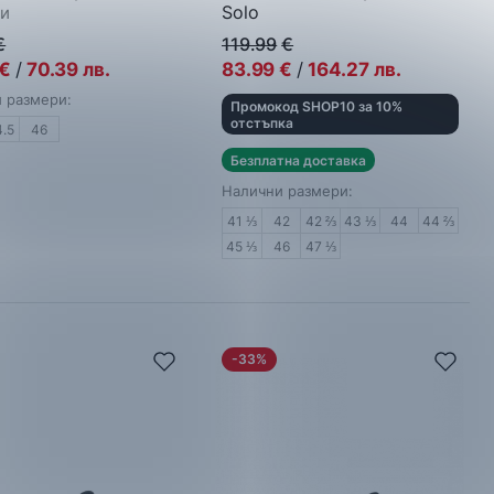
Solo
и
Мъжки спортни обувки
€
119.99
€
€
/
70.39
лв.
83.99
€
/
164.27
лв.
 размери:
Промокод SHOP10 за 10%
отстъпка
4.5
46
Безплатна доставка
Налични размери:
41 ⅓
42
42 ⅔
43 ⅓
44
44 ⅔
45 ⅓
46
47 ⅓
-33%