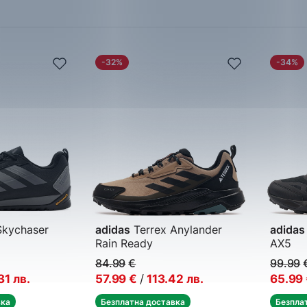
-32%
-34%
Skychaser
adidas
Terrex Anylander
adidas
Rain Ready
AX5
 обувки
Мъжки маратонки
Мъжки 
84.99
€
99.99
31
лв.
57.99
€
/
113.42
лв.
65.99
вка
Безплатна доставка
Безпла