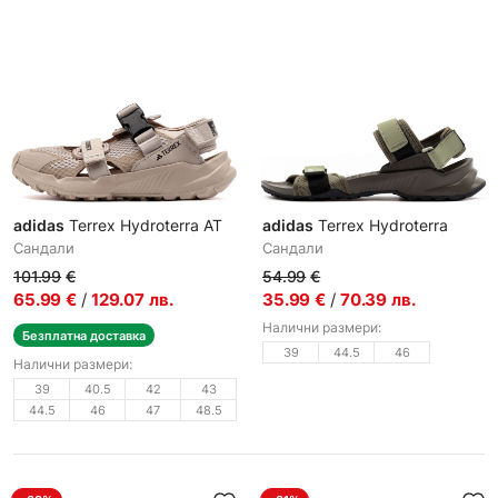
adidas
Terrex Hydroterra AT
adidas
Terrex Hydroterra
Сандали
Сандали
101.99
€
54.99
€
65.99
€
/
129.07
лв.
35.99
€
/
70.39
лв.
Налични размери:
Безплатна доставка
39
44.5
46
Налични размери:
39
40.5
42
43
44.5
46
47
48.5