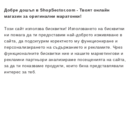
Добре дошъл в ShopSector.com - Твоят онлайн
-44%
-47%
магазин за оригинални маратонки!
Този сайт използва бисквитки! Използването на бисквитки
ни помага да ти предоставим най-доброто изживяване в
сайта, да подсигурим коректното му функциониране и
персонализирането на съдържанието и рекламите. Чрез
функционалните бисквитки ние и нашите маркетингови и
рекламни партньори анализираме посещенията на сайта,
за да ти показваме продукти, които биха представлявали
интерес за теб.
The North Face
Skeena
Timberland
Motion Dune
Sandal II
Backstrap
Повече информация за бисквитките може да получиш като
Мъжки сандали
Мъжки сандали
54.99
€
84.99
€
посетиш страницата
30.99
€
/
60.61
лв.
44.99
€
/
87.99
лв.
Политика за поверителност и бисквитки
. В случай, че
Налични размери:
Налични размери:
искаш да промениш индивидуалните настройки на
47
40
бисквитките, можеш да го направиш от опцията за
Персонализация.
-42%
-45%