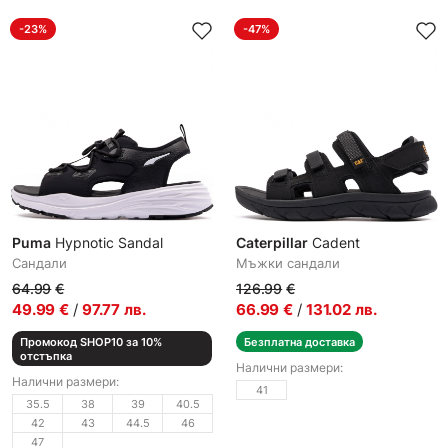
-23%
-47%
Puma
Hypnotic Sandal
Caterpillar
Cadent
Сандали
Мъжки сандали
64.99
€
126.99
€
49.99
€
/
97.77
лв.
66.99
€
/
131.02
лв.
Промокод SHOP10 за 10%
Безплатна доставка
отстъпка
Налични размери:
Налични размери:
41
35.5
38
39
40.5
42
43
44.5
46
47