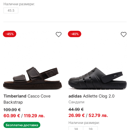
Налични размери:
45.5
-45%
-40%
Timberland
Casco Cove
adidas
Adilette Clog 2.0
Backstrap
Сандали
Мъжки сандали
44.99
€
109.99
€
26.99
€
/
52.79
лв.
60.99
€
/
119.29
лв.
Налични размери:
Безплатна доставка
38
39