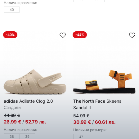
Налични размери:
40
-40%
-44%
adidas
Adilette Clog 2.0
The North Face
Skeena
Сандали
Sandal II
Мъжки сандали
44.99
€
54.99
€
26.99
€
/
52.79
лв.
30.99
€
/
60.61
лв.
Налични размери:
Налични размери:
38
39
47