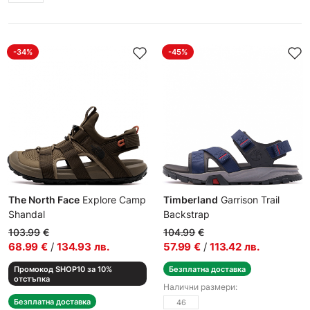
-34%
-45%
The North Face
Explore Camp
Timberland
Garrison Trail
Shandal
Backstrap
Мъжки сандали
Мъжки сандали
103.99
€
104.99
€
68.99
€
/
134.93
лв.
57.99
€
/
113.42
лв.
Промокод SHOP10 за 10%
Безплатна доставка
отстъпка
Налични размери:
Безплатна доставка
46