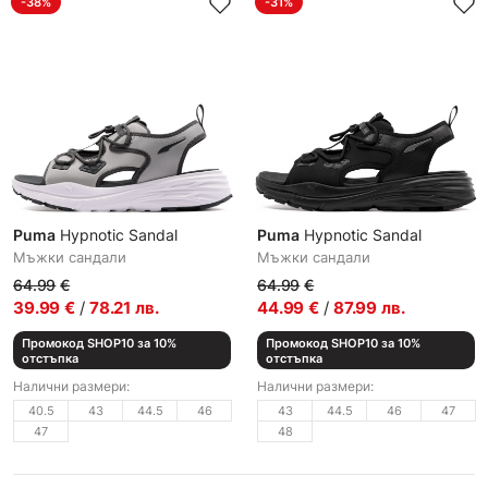
-38%
-31%
Puma
Hypnotic Sandal
Puma
Hypnotic Sandal
Мъжки сандали
Мъжки сандали
64.99
€
64.99
€
39.99
€
/
78.21
лв.
44.99
€
/
87.99
лв.
Промокод SHOP10 за 10%
Промокод SHOP10 за 10%
отстъпка
отстъпка
Налични размери:
Налични размери:
40.5
43
44.5
46
43
44.5
46
47
47
48