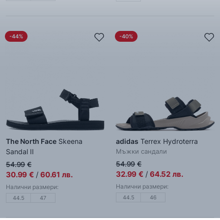
-44%
-40%
The North Face
Skeena
adidas
Terrex Hydroterra
Sandal II
Мъжки сандали
Мъжки сандали
54.99
€
54.99
€
32.99
€
/
64.52
лв.
30.99
€
/
60.61
лв.
Налични размери:
Налични размери:
44.5
46
44.5
47