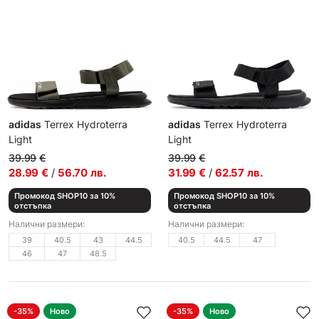
adidas
Terrex Hydroterra
adidas
Terrex Hydroterra
Light
Light
Сандали
Сандали
39.99
€
39.99
€
28.99
€
/
56.70
лв.
31.99
€
/
62.57
лв.
Промокод SHOP10 за 10%
Промокод SHOP10 за 10%
отстъпка
отстъпка
Налични размери:
Налични размери:
39
40.5
43
44.5
40.5
44.5
47
46
47
48.5
-35%
Ново
-35%
Ново