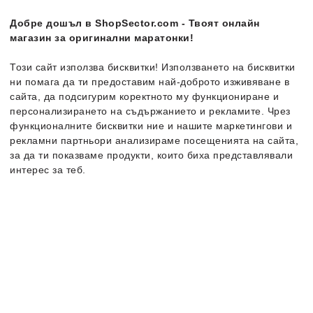
Промо код NEW20 за 20%
Промо код NEW20 за 20%
отстъпка
отстъпка
Добре дошъл в ShopSector.com - Твоят онлайн
магазин за оригинални маратонки!
Безплатна доставка
Безплатна доставка
Налични размери:
Налични размери:
Този сайт използва бисквитки! Използването на бисквитки
40
40 ⅔
41 ⅓
42
40
40 ⅔
41 ⅓
42
ни помага да ти предоставим най-доброто изживяване в
42 ⅔
43 ⅓
44
44 ⅔
42 ⅔
43 ⅓
44
44 ⅔
сайта, да подсигурим коректното му функциониране и
45 ⅓
46
46 ⅔
47 ⅓
45 ⅓
46
46 ⅔
персонализирането на съдържанието и рекламите. Чрез
функционалните бисквитки ние и нашите маркетингови и
рекламни партньори анализираме посещенията на сайта,
за да ти показваме продукти, които биха представлявали
Ново
Ново
интерес за теб.
Повече информация за бисквитките може да получиш като
посетиш страницата
Политика за поверителност и бисквитки
. В случай, че
искаш да промениш индивидуалните настройки на
бисквитките, можеш да го направиш от опцията за
Персонализация.
adidas
Terrex Anylander
Salomon
Ultra Flow 2 Gore-