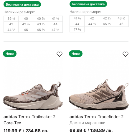
Безплатна доставка
Безплатна доставка
Налични размери:
Налични размери:
41 ⅓
42
42 ⅔
43 ⅓
39 ⅓
40
40 ⅔
41 ⅓
44
44 ⅔
45 ⅓
46
42
42 ⅔
43 ⅓
44
47 ⅓
44 ⅔
46
46 ⅔
47 ⅓
Ново
Ново
adidas
Terrex Trailmaker 2
adidas
Terrex Tracefinder 2
Gore-Tex
Дамски маратонки
Дамски спортни обувки
69.99
€
/
136.89
лв.
119.99
€
/
234.68
лв.