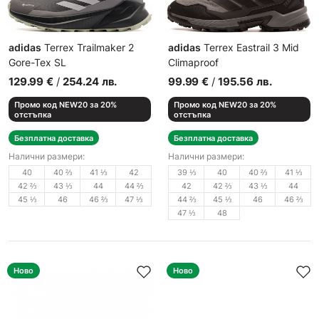
adidas
Terrex Trailmaker 2
adidas
Terrex Eastrail 3 Mid
Gore-Tex SL
Climaproof
Мъжки спортни обувки
Мъжки спортни обувки
129.99
€
/
254.24
лв.
99.99
€
/
195.56
лв.
Промо код NEW20 за 20%
Промо код NEW20 за 20%
отстъпка
отстъпка
Безплатна доставка
Безплатна доставка
Налични размери:
Налични размери:
40
40 ⅔
41 ⅓
42
39 ⅓
40
40 ⅔
41 ⅓
42 ⅔
43 ⅓
44
44 ⅔
42
42 ⅔
43 ⅓
44
45 ⅓
46
46 ⅔
47 ⅓
44 ⅔
45 ⅓
46
46 ⅔
47 ⅓
48
Ново
Ново