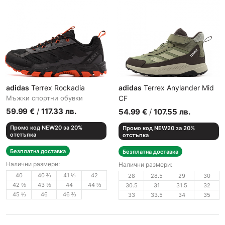
adidas
Terrex Rockadia
adidas
Terrex Anylander Mid
Мъжки спортни обувки
CF
Детски спортни обувки
59.99
€
/
117.33
лв.
54.99
€
/
107.55
лв.
Промо код NEW20 за 20%
Промо код NEW20 за 20%
отстъпка
отстъпка
Безплатна доставка
Безплатна доставка
Налични размери:
Налични размери:
40
40 ⅔
41 ⅓
42
28
28.5
29
30
42 ⅔
43 ⅓
44
44 ⅔
30.5
31
31.5
32
45 ⅓
46
46 ⅔
33
33.5
34
35