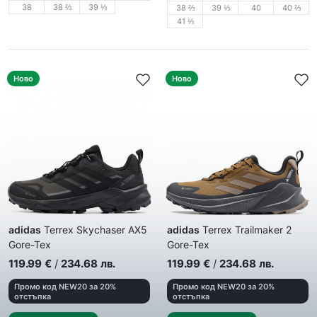
38
38 ⅔
39 ⅓
38 ⅔
39 ⅓
40
40 ⅔
41 ⅓
Ново
Ново
adidas
Terrex Skychaser AX5
adidas
Terrex Trailmaker 2
Gore-Tex
Gore-Tex
Дамски спортни обувки
Мъжки спортни обувки
119.99
€
/
234.68
лв.
119.99
€
/
234.68
лв.
Промо код NEW20 за 20%
Промо код NEW20 за 20%
отстъпка
отстъпка