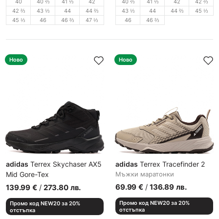
40
40 ⅔
41 ⅓
42
40 ⅔
41 ⅓
42
42 ⅔
42 ⅔
43 ⅓
44
44 ⅔
43 ⅓
44
44 ⅔
45 ⅓
45 ⅓
46
46 ⅔
47 ⅓
46
46 ⅔
Ново
Ново
adidas
Terrex Skychaser AX5
adidas
Terrex Tracefinder 2
Mid Gore-Tex
Мъжки маратонки
Мъжки спортни обувки
69.99
€
/
136.89
лв.
139.99
€
/
273.80
лв.
Промо код NEW20 за 20%
Промо код NEW20 за 20%
отстъпка
отстъпка