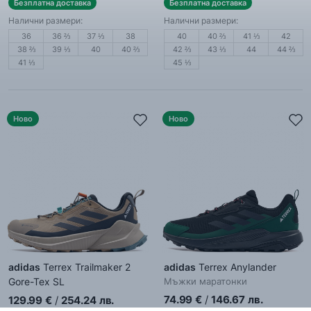
Безплатна доставка
Безплатна доставка
Налични размери:
Налични размери:
36
36 ⅔
37 ⅓
38
40
40 ⅔
41 ⅓
42
38 ⅔
39 ⅓
40
40 ⅔
42 ⅔
43 ⅓
44
44 ⅔
41 ⅓
45 ⅓
Ново
Ново
adidas
Terrex Trailmaker 2
adidas
Terrex Anylander
Gore-Tex SL
Мъжки маратонки
Мъжки спортни обувки
74.99
€
/
146.67
лв.
129.99
€
/
254.24
лв.