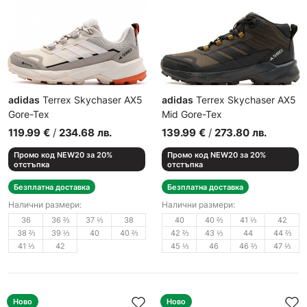
adidas
Terrex Skychaser AX5
adidas
Terrex Skychaser AX5
Gore-Tex
Mid Gore-Tex
Дамски спортни обувки
Мъжки спортни обувки
119.99
€
/
234.68
лв.
139.99
€
/
273.80
лв.
Промо код NEW20 за 20%
Промо код NEW20 за 20%
отстъпка
отстъпка
Безплатна доставка
Безплатна доставка
Налични размери:
Налични размери:
36
36 ⅔
37 ⅓
38
40
40 ⅔
41 ⅓
42
38 ⅔
39 ⅓
40
40 ⅔
42 ⅔
43 ⅓
44
44 ⅔
41 ⅓
42
45 ⅓
46
46 ⅔
47 ⅓
Ново
Ново