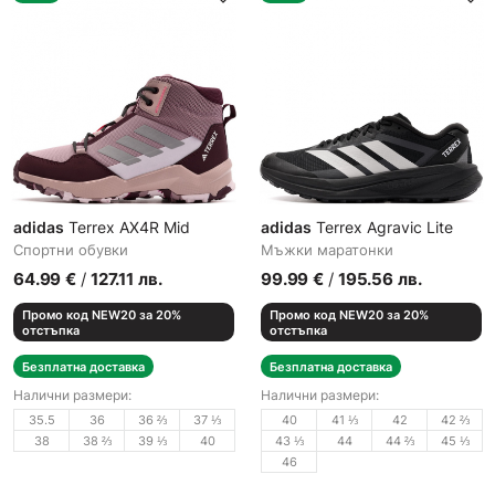
adidas
Terrex AX4R Mid
adidas
Terrex Agravic Lite
Спортни обувки
Мъжки маратонки
64.99
€
/
127.11
лв.
99.99
€
/
195.56
лв.
Промо код NEW20 за 20%
Промо код NEW20 за 20%
отстъпка
отстъпка
Безплатна доставка
Безплатна доставка
Налични размери:
Налични размери:
35.5
36
36 ⅔
37 ⅓
40
41 ⅓
42
42 ⅔
38
38 ⅔
39 ⅓
40
43 ⅓
44
44 ⅔
45 ⅓
46