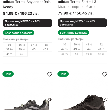
adidas
Terrex Anylander Rain
adidas
Terrex Eastrail 3
Ready
Мъжки спортни обувки
Дамски маратонки
79.99
€
/
156.45
лв.
84.99
€
/
166.23
лв.
Промо код NEW20 за 20%
Промо код NEW20 за 20%
отстъпка
отстъпка
Безплатна доставка
Безплатна доставка
Налични размери:
Налични размери:
40
40 ⅔
41 ⅓
42
36
36 ⅔
37 ⅓
38
42 ⅔
43 ⅓
44
44 ⅔
38 ⅔
39 ⅓
40
40 ⅔
45 ⅓
46
46 ⅔
47 ⅓
41 ⅓
42
Ново
Ново