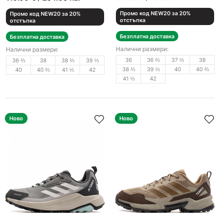
Промо код NEW20 за 20%
Промо код NEW20 за 20%
отстъпка
отстъпка
Безплатна доставка
Безплатна доставка
Налични размери:
Налични размери:
36
36 ⅔
37 ⅓
38
36 ⅔
38
38 ⅔
39 ⅓
38 ⅔
39 ⅓
40
40 ⅔
40
40 ⅔
41 ⅓
42
41 ⅓
42
Ново
Ново