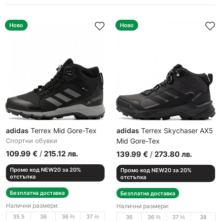
Ново
Ново
adidas
Terrex Mid Gore-Tex
adidas
Terrex Skychaser AX5
Спортни обувки
Mid Gore-Tex
Дамски спортни обувки
109.99
€
/
215.12
лв.
139.99
€
/
273.80
лв.
Промо код NEW20 за 20%
Промо код NEW20 за 20%
отстъпка
отстъпка
Безплатна доставка
Безплатна доставка
Налични размери:
Налични размери:
35.5
36
36 ⅔
37 ⅓
36
36 ⅔
37 ⅓
38