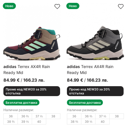
Ново
Ново
adidas
Terrex AX4R Rain
adidas
Terrex AX4R Rain
Ready Mid
Ready Mid
Спортни обувки
Спортни обувки
84.99
€
/
166.23
лв.
84.99
€
/
166.23
лв.
Промо код NEW20 за 20%
Промо код NEW20 за 20%
отстъпка
отстъпка
Безплатна доставка
Безплатна доставка
Налични размери:
Налични размери:
36
36 ⅔
37 ⅓
38
36
36 ⅔
37 ⅓
38
38 ⅔
39 ⅓
40
38 ⅔
39 ⅓
40