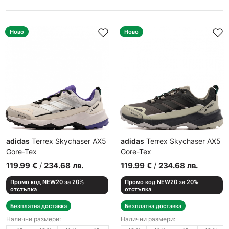
Ново
Ново
adidas
Terrex Skychaser AX5
adidas
Terrex Skychaser AX5
Gore-Tex
Gore-Tex
Мъжки спортни обувки
Мъжки спортни обувки
119.99
€
/
234.68
лв.
119.99
€
/
234.68
лв.
Промо код NEW20 за 20%
Промо код NEW20 за 20%
отстъпка
отстъпка
Безплатна доставка
Безплатна доставка
Налични размери:
Налични размери: