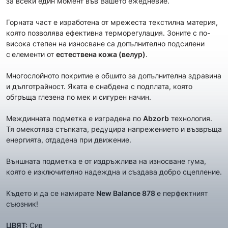
за всеки един момент във Вашето ежедневие.
Горната част е изработена от мрежеста текстилна материя,
която позволява ефективна терморегулация. Зоните с по-
висока степен на износване са допълнително подсилени
с
елементи от
естествена кожа (велур)
.
Многослойното покритие е обшито за допълнителна здравина
и дълготрайност. Яката е снабдена с подплата, която
обгръща глезена по мек и сигурен начин.
Междинната подметка е изградена по
Abzorb
технология.
Тя омекотява стъпката, редуцира напрежението и възвръща
енергията, отдадена при движение.
Външната подметка е от издръжлива на износване гума,
която е изключително надеждна и създава добро сцепление.
Където и да се намирате
New Balance 878
е перфектният
съюзник!
ЦВЯТ:
Сив