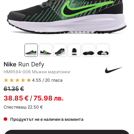
Nike
Run Defy
HM9594-006 Мъжки маратонки
4.55
20
гласа
61.35
€
38.85
€
/
75.98
лв.
Спестяваш 22.50
€
Продуктът не е наличен в момента