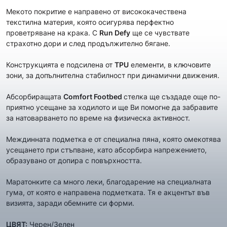
Мекoто покритие е направено от висококачествена
текстилна материя, която осигурява перфектно
проветряване на крака. С
Run Defy
ще се чувствате
страхотно дори и след продължително бягане.
Конструкцията е подсилена от
TPU
елементи, в ключовите
зони, за допълнителна стабилност при динамични движения.
Абсорбиращата
Comfort Footbed
стелка ще създаде още по-
приятно усещане за ходилото и ще Ви помогне да забравите
за натоварването по време на физическа активност.
Междинната подметка е от специална пяна, която омекотява
усещането при стъпване, като абсорбира напрежението,
образувано от допира с повърхността.
Маратонките са много леки, благодарение на специалната
гума, от която е направена подметката. Тя е акцентът във
визията, заради обемните си форми.
ЦВЯТ:
Черен/Зелен