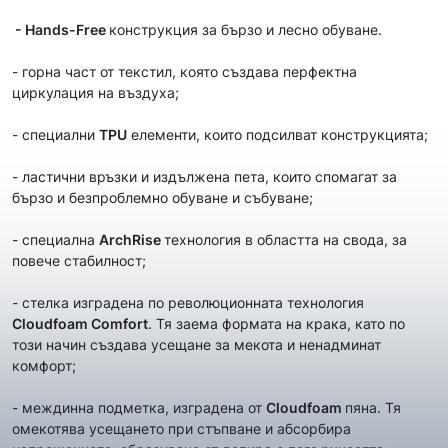
- Hands-Free
конструкция за бързо и лесно обуване.
- горна част от текстил, която създава перфектна
циркулация на въздуха;
- специални
TPU
елементи, които подсилват конструкцията;
- ластични връзки и издължена пета, които спомагат за
бързо и безпроблемно обуване и събуване;
- специална
ArchRise
технология в областта на свода, за
повече стабилност;
- стелка изградена по революционната технология
Cloudfoam Comfort
. Тя заема формата на крака, като по
този начин създава усещане за мекота и ненадминат
комфорт;
- междинна подметка, изградена от
Cloudfoam
пяна. Тя
омекотява усещането при стъпване и абсорбира