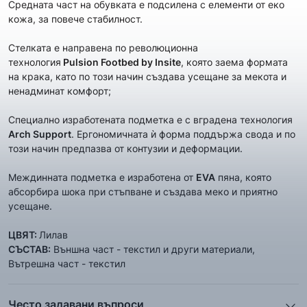
Средната част на обувката е подсилена с елементи от еко
кожа, за повече стабилност.
Стелката е направена по революционна
технология
Pulsion
Footbed by Insite
, която заема формата
на крака, като по този начин създава усещане за мекота и
ненадминат комфорт;
Специално изработената подметка е с вградена технология
Arch Support
. Ергономичната ѝ форма поддържа свода и по
този начин предпазва от контузии и деформации.
Междинната подметка е изработена от
EVA
пяна, която
абсорбира шока при стъпване и създава меко и приятно
усещане.
ЦВЯТ:
Лилав
СЪСТАВ:
Външна част - текстил и други материали,
Вътрешна част - текстил
Често задавани въпроси