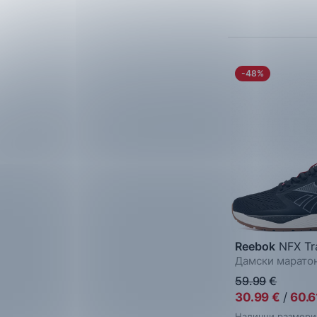
Многоцветен
Пепел от рози
Екрю
-48%
Reebok
NFX Tra
Дамски марато
59.99
€
30.99
€
/
60.6
Налични размери