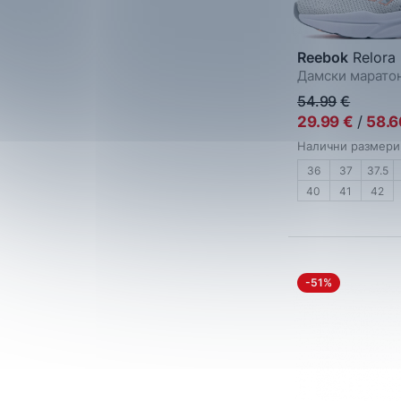
Reebok
Relora
Дамски марато
54.99
€
29.99
€
/
58.6
Налични размери
36
37
37.5
40
41
42
-51%