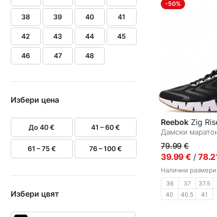
-50%
38
39
40
41
42
43
44
45
46
47
48
Избери цена
Reebok
Zig Ris
До 40 €
41 – 60 €
Дамски марато
79.99
€
61 – 75 €
76 – 100 €
39.99
€
/
78.2
Налични размери
36
37
37.5
Избери цвят
40
40.5
41