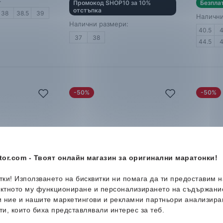
Промокод SHOP10 за 10%
Безпла
отстъпка
38
38.5
39
Налични
Налични размери:
40.5
37
38
44.5
-50%
-50%
or.com - Твоят онлайн магазин за оригинални маратонки!
итки! Използването на бисквитки ни помага да ти предоставим 
ектното му функциониране и персонализирането на съдържани
и ние и нашите маркетингови и рекламни партньори анализира
ти, които биха представлявали интерес за теб.
on
Reebok
Engine A 26 SE
Reebo