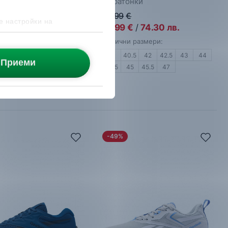
маратонки
Маратонки
€
74.99
€
е настройки на
€
/
87.99
лв.
37.99
€
/
74.30
лв.
 размери:
Налични размери:
4.5
45
45.5
47
40
40.5
42
42.5
43
44
Приеми
44.5
45
45.5
47
-49%