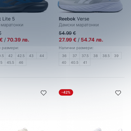
k
Lite 5
Reebok
Verse
маратонки
Дамски маратонки
€
54.99
€
€
/
70.39
лв.
27.99
€
/
54.74
лв.
 размери:
Налични размери:
0.5
42
42.5
43
44
36
37
37.5
38
38.5
39
45
45.5
46
40
40.5
41
-42%