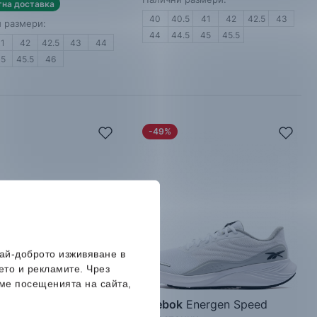
тна доставка
40
40.5
41
42
42.5
43
 размери:
44
44.5
45
45.5
41
42
42.5
43
44
45
45.5
46
-49%
най-доброто изживяване в
ето и рекламите. Чрез
ме посещенията на сайта,
k
Nanoflex TR 3
Reebok
Energen Speed