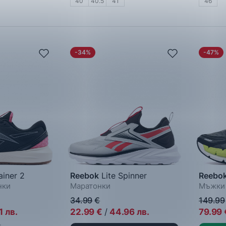
40
40.5
41
46
-34%
-47%
iner 2
Reebok
Lite Spinner
Reebo
нки
Маратонки
Мъжки 
34.99
€
149.99
1
лв.
22.99
€
/
44.96
лв.
79.99
: