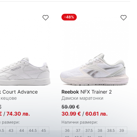
-48%
k
Court Advance
Reebok
NFX Trainer 2
 кецове
Дамски маратонки
€
59.99
€
€
/
74.30
лв.
30.99
€
/
60.61
лв.
 размери:
Налични размери:
0.5
43
44
44.5
45
36
37
37.5
38
38.5
39