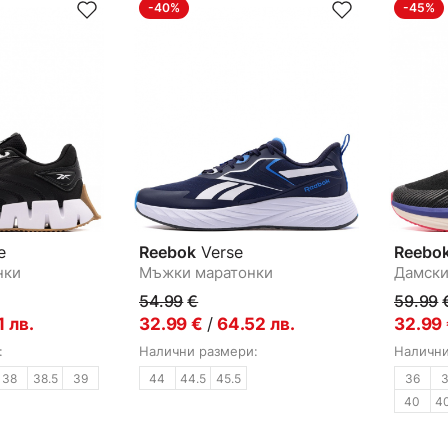
-40%
-45%
e
Reebok
Verse
Reebo
нки
Мъжки маратонки
Дамски
54.99
€
59.99
1
лв.
32.99
€
/
64.52
лв.
32.99
:
Налични размери:
Налични
38
38.5
39
44
44.5
45.5
36
40
4