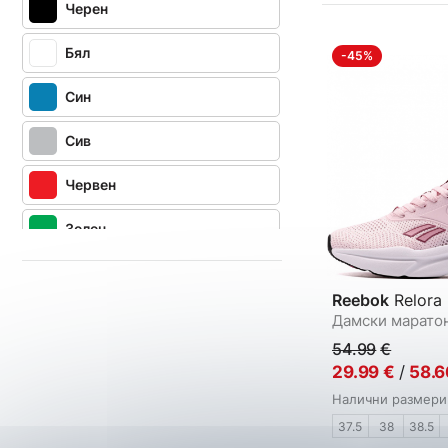
Черен
Бял
-45%
Син
Сив
Червен
Зелен
Розов
Reebok
Relora
Тъмносин
Дамски марато
54.99
€
Бежов
29.99
€
/
58.6
Налични размери
Лилав
37.5
38
38.5