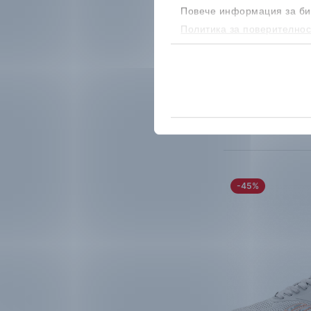
Мъжки марато
Повече информация за би
98.99
€
Политика за поверителнос
51.99
€
/
101.
бисквитките, можеш да го
Безплатна доста
Налични размери
40
40.5
41
44
44.5
45
-45%