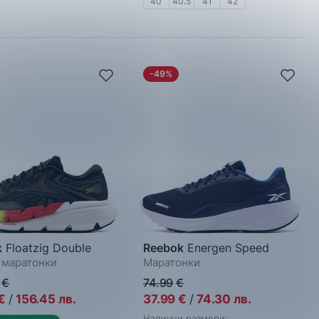
40
40.5
41
42
-49%
k
Floatzig Double
Reebok
Energen Speed
маратонки
Маратонки
€
74.99
€
€
/
156.45
лв.
37.99
€
/
74.30
лв.
Налични размери: