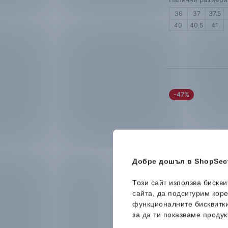
36
37
37.5
40
40.5
41
-47%
Добре дошъл в ShopSect
Този сайт използва бискв
сайта, да подсигурим кор
функционалните бисквитк
за да ти показваме продук
Reebok
Zigniti