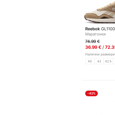
Reebok
GL1100
Маратонки
74.99
€
36.99
€
/
72.3
Налични размери
40
42
42.5
-42%