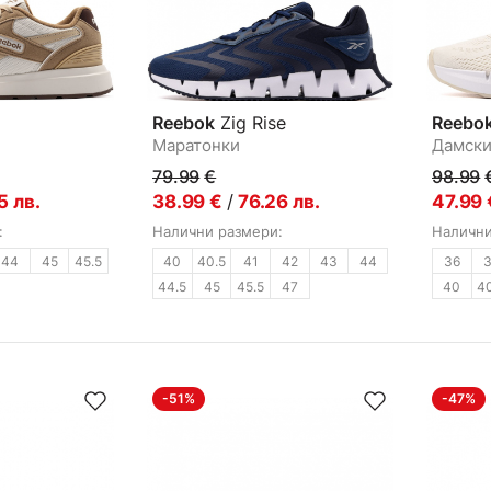
Reebok
Zig Rise
Reebo
Маратонки
Дамски
79.99
€
98.99
5
лв.
38.99
€
/
76.26
лв.
47.99
:
Налични размери:
Налични
44
45
45.5
40
40.5
41
42
43
44
36
44.5
45
45.5
47
40
4
-51%
-47%