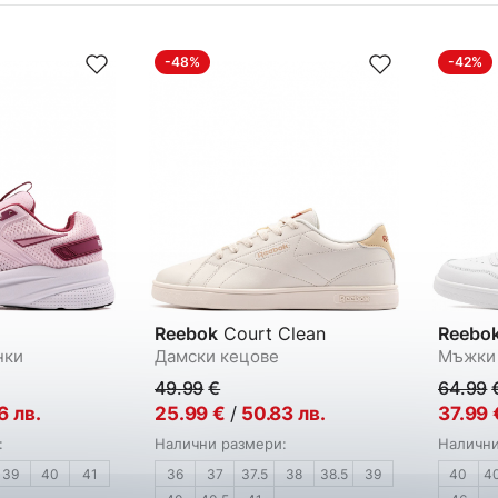
-48%
-42%
Reebok
Court Clean
Reebo
нки
Дамски кецове
Мъжки
49.99
€
64.99
6
лв.
25.99
€
/
50.83
лв.
37.99
:
Налични размери:
Налични
39
40
41
36
37
37.5
38
38.5
39
40
4