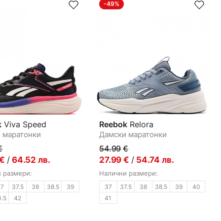
-49%
k
Viva Speed
Reebok
Relora
 маратонки
Дамски маратонки
€
54.99
€
€
/
64.52
лв.
27.99
€
/
54.74
лв.
 размери:
Налични размери:
37
37.5
38
38.5
39
37
37.5
38
38.5
39
40
0.5
42
41