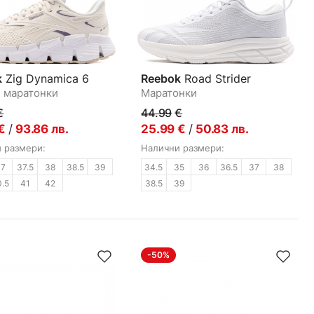
k
Zig Dynamica 6
Reebok
Road Strider
 маратонки
Маратонки
€
44.99
€
€
/
93.86
лв.
25.99
€
/
50.83
лв.
 размери:
Налични размери:
37
37.5
38
38.5
39
34.5
35
36
36.5
37
38
0.5
41
42
38.5
39
-50%