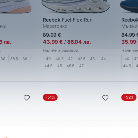
Reebok
Fuel Flex Run
Reebo
нки
Маратонки
Мъжки 
89.99
€
64.99
6
лв.
43.99
€
/
86.04
лв.
35.99
:
Налични размери:
Налични
38
38.5
39
40
40.5
42
42.5
43
44
40
4
44.5
45
45.5
47
44.5
-51%
-52%