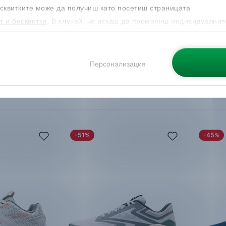
нки
Маратонки
Мъжки 
сквитките може да получиш като посетиш страницата
119.99
€
89.99
т и бисквитки
. В случай, че искаш да промениш индивидуалнит
68
лв.
59.99
€
/
117.33
лв.
44.99
 направиш от опцията за Персонализация.
Налични
вка
Безплатна доставка
44
4
:
Налични размери:
Персонализация
42
42.5
43
40
41
42
45
45.5
45.5
46
47
-51%
-45%