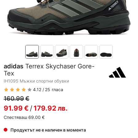
adidas
Terrex Skychaser Gore-
Tex
IH1095 Мъжки спортни обувки
4.12
25
гласа
160.99
€
91.99
€
/
179.92
лв.
Спестяваш 69.00
€
Продуктът не е наличен в момента