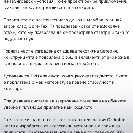
и извънградски условия. Той е проектиран за приключения,
с акцент върху издръжливостта на открито.
Покритието е с влагоустойчива дишаща мембрана от най-
висок клас,
Gore-Tex
. Тя
предпазва крака от намокряне
отвън, като му позволява да се проветрява отвътре и така го
поддържа сух.
Горната част е изградена от здрава текстилна
материя.
Конструкцията е подсилена с обшити елементи от еко кожа в
ключовите зони, за здравина и дълготрайност.
Добавени са
TPU
елементи, които фиксират ходилото. Яката
е подплатена с мек материал, за повече стабилност и
комфорт.
Специалната система за завръзване позволява на обувката
удобно и плътно да прилепне към ходилото.
Стелката е изработена по патентована технология
Ortholite
,
която е изработена от екологични материали, с грижа за
природата. Възстановяващата се пяна е съставена от 50%