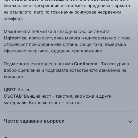
био-маслено съдържание и с времето придобива формата
на стъпалото, като по този начин осигурява несравним
комфорт.
Междинната подметка е снабдена със системата
Lightstrike
, която осигурява мекота и едновременно с това
стабилност при ходене или бягане. Също така, възвръща
ефективно енергията, отдадена при движение.
Подметката е изградена от гума
Continental
. Тя осигурява
добро сцепление и подпомага естественото движение на
ходилото.
ЦВЯТ:
Зелен
СЪСТАВ:
Външна част - текстил, еко кожа и други
материали, Вътрешна част - текстил
Често задавани въпроси
1. Описанието и снимките на продукта, които сте
предоставили в сайта отговарят ли реално на това, което