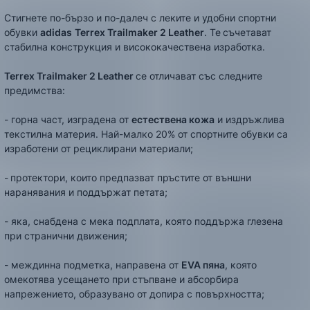
Стигнете по-бързо и по-далеч с леките и удобни спортни
обувки
adidas
Terrex Trailmaker 2 Leather
. Те
съчетават
стабилна конструкция и висококачествена изработка.
Terrex Trailmaker 2
Leather
се отличават със следните
предимства:
- горна част, изградена от
естествена кожа
и издръжлива
текстилна материя. Най-малко 20% от спортните обувки са
изработени от рециклирани материали;
-
протектори, които предпазват пръстите от външни
наранявания и поддържат петата;
- яка, снабдена с мека подплата, която поддържа глезена
при странични движения;
- междинна подметка, направена от
EVA пяна
, която
омекотява усещането при стъпване и абсорбира
напрежението, образувано от допира с повърхността;