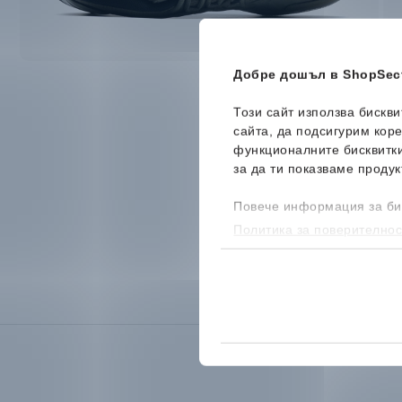
Добре дошъл в ShopSect
Този сайт използва бискв
сайта, да подсигурим кор
функционалните бисквитк
за да ти показваме продук
Повече информация за би
Политика за поверителнос
бисквитките, можеш да го