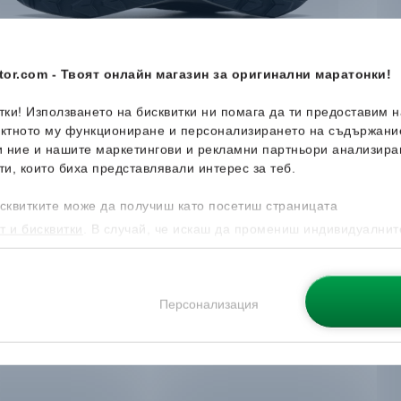
or.com - Твоят онлайн магазин за оригинални маратонки!
итки! Използването на бисквитки ни помага да ти предоставим 
ектното му функциониране и персонализирането на съдържани
и ние и нашите маркетингови и рекламни партньори анализира
ти, които биха представлявали интерес за теб.
сквитките може да получиш като посетиш страницата
т и бисквитки
. В случай, че искаш да промениш индивидуалнит
 направиш от опцията за Персонализация.
Персонализация