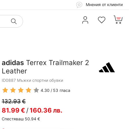
Мнения от клиенти
adidas
Terrex Trailmaker 2
Leather
ID0887 Мъжки спортни обувки
4.30
53
гласа
132.93
€
81.99
€
/
160.36
лв.
Спестяваш 50.94
€