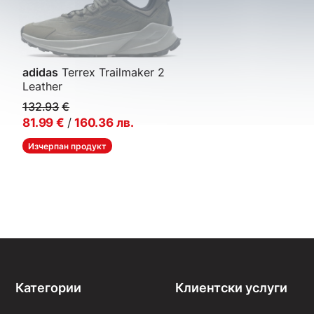
adidas
Terrex Trailmaker 2
Leather
Мъжки спортни обувки
132.93
€
81.99
€
/
160.36
лв.
Изчерпан продукт
Категории
Клиентски услуги