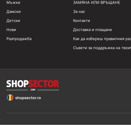
Мъжки
ЗАМЯНА ИЛИ ВРЪЩАНЕ
Дамски
За нас
Детски
Контакти
Нови
Доставка и плащане
Разпродажба
Как да избереш правилния ра
Съвети за поддръжка на твои
shopsector.ro
Обявените цени са в евро (€). Всички права запазени 2026 ©