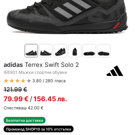
adidas
Terrex Swift Solo 2
IE6901 Мъжки спортни обувки
3.80
280
гласа
121.99
€
79.99
€
/
156.45
лв.
Спестяваш 42.00
€
Безплатна доставка
Промокод SHOP10 за 10% отстъпка