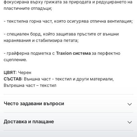
фокусирана върху грижата за природата и редуцирането на
пластичните отпадъци;
- текстилна горна част, която осигурява отлична вентилация;
- специален борд, който защитава пръстите от външни
наранявания и стабилизира петата;
- грайферна подметка с
Traxion система
за перфектно
сцепление.
ЦВЯТ
: Черен
СЪСТАВ
: Външна част - текстил и други материали,
Вътрешна част – текстил
Често задавани въпроси
1. Описанието и снимките на продукта, които сте
предоставили в сайта отговарят ли реално на това, което
Доставка и плащане
ще получа?
Ние от ShopSector се стремим към
бързина
и
Всички снимки и цялата информация са внимателно
професионализъм
при доставката на твоите поръчки, затова
подготвени и подбрани с цел Клиента да има възможност да