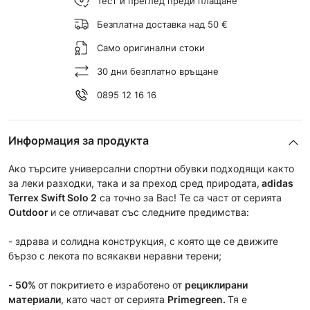
Тест и преглед преди плащане
Безплатна доставка над 50 €
Само оригинални стоки
30 дни безплатно връщане
0895 12 16 16
Информация за продукта
Ако търсите универсални спортни обувки подходящи както
за леки разходки, така и за преход сред природата,
adidas
Terrex Swift Solo 2
са точно за Вас! Те са част от серията
Outdoor
и се отличават със следните предимства:
- здрава и солидна конструкция, с която ще се движите
бързо с лекота по всякакви неравни терени;
-
50%
от покритието е изработено от
рециклирани
материали
, като част от серията
Primegreen.
Тя е