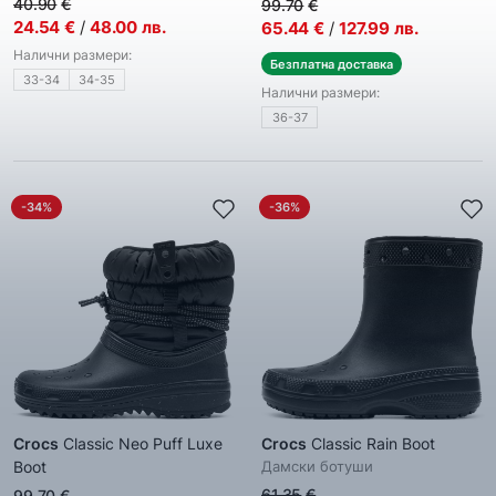
40.90
€
99.70
€
24.54
€
/
48.00
лв.
65.44
€
/
127.99
лв.
Налични размери:
Безплатна доставка
33-34
34-35
Налични размери:
36-37
-34%
-36%
Crocs
Classic Neo Puff Luxe
Crocs
Classic Rain Boot
Boot
Дамски ботуши
Дамски ботуши
61.35
€
99.70
€