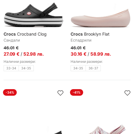
Crocs
Crocband Clog
Crocs
Brooklyn Flat
Сандали
Еспадрили
46.01
€
46.01
€
27.09
€
/
52.98
лв.
30.16
€
/
58.99
лв.
Налични размери:
Налични размери:
33-34
34-35
34-35
36-37
-34%
-41%