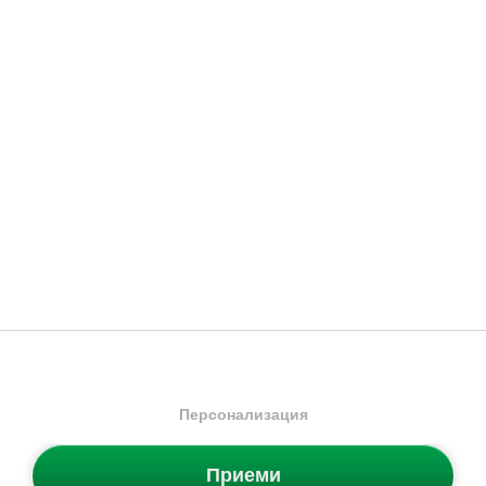
Налични размери:
Налични размери:
33-34
34-35
32-33
33-34
34-35
-40%
Crocs
Classic Clog
Сандали
40.90
€
Персонализация
24.54
€
/
48.00
лв.
Налични размери:
34-35
Приеми