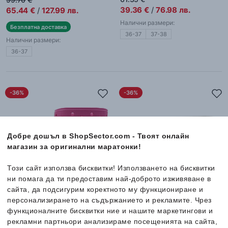
39.36
€
/
76.98
лв.
65.44
€
/
127.99
лв.
Налични размери:
Безплатна доставка
36-37
37-38
Налични размери:
36-37
-36%
-36%
Добре дошъл в ShopSector.com - Твоят онлайн
магазин за оригинални маратонки!
Този сайт използва бисквитки! Използването на бисквитки
ни помага да ти предоставим най-доброто изживяване в
сайта, да подсигурим коректното му функциониране и
персонализирането на съдържанието и рекламите. Чрез
Crocs
Classic Rain Boot
Crocs
Classic Crush Rain Boot
функционалните бисквитки ние и нашите маркетингови и
Дамски ботуши
Дамски ботуши
рекламни партньори анализираме посещенията на сайта,
61.35
€
69.02
€