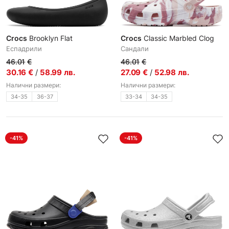
Crocs
Brooklyn Flat
Crocs
Classic Marbled Clog
Еспадрили
Сандали
46.01
€
46.01
€
30.16
€
/
58.99
лв.
27.09
€
/
52.98
лв.
Налични размери:
Налични размери:
34-35
36-37
33-34
34-35
-41%
-41%