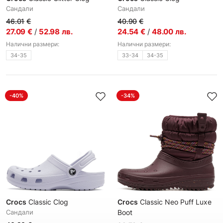
Сандали
Сандали
46.01
€
40.90
€
27.09
€
/
52.98
лв.
24.54
€
/
48.00
лв.
Налични размери:
Налични размери:
34-35
33-34
34-35
-40%
-34%
Crocs
Classic Clog
Crocs
Classic Neo Puff Luxe
Сандали
Boot
Дамски ботуши