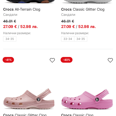
Crocs
All-Terrain Clog
Crocs
Classic Glitter Clog
Сандали
Сандали
46.01
€
46.01
€
27.09
€
/
52.98
лв.
27.09
€
/
52.98
лв.
Налични размери:
Налични размери:
34-35
33-34
34-35
-41%
-40%
Crocs
Classic Glitter Clog
Crocs
Classic Clog