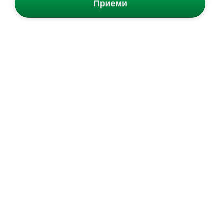
Приеми
Ел. Бюлетин
Грабни 5% отстъпка за първата си поръчка и научавай първи
за нови продукти и промоции.
Запиши се от тук сега!
АБОНИРАЙ СЕ