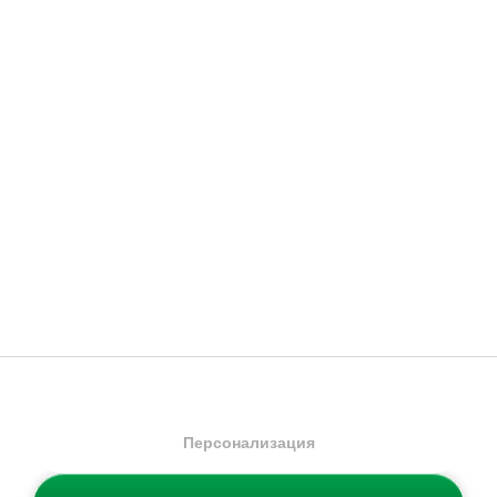
Ново
Ново
adidas
Tiro Bottle
adidas
Tiro Bottle
Бутилкa
Бутилкa
9.99
€
/
19.54
лв.
9.99
€
/
19.54
лв.
Промо код NEW20 за 20%
Промо код NEW20 за 20%
отстъпка
отстъпка
Персонализация
Налични размери:
Налични размери:
0.75 л
0.75 л