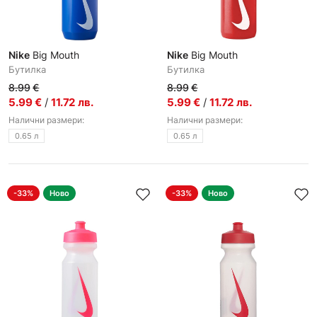
Nike
Big Mouth
Nike
Big Mouth
Бутилкa
Бутилкa
8.99
€
8.99
€
5.99
€
/
11.72
лв.
5.99
€
/
11.72
лв.
Налични размери:
Налични размери:
0.65 л
0.65 л
-33%
Ново
-33%
Ново