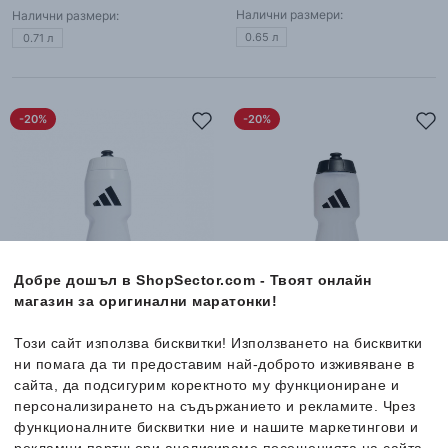
Налични размери:
Налични размери:
0.65 л
0.71 л
-20%
-20%
Добре дошъл в ShopSector.com - Твоят онлайн
магазин за оригинални маратонки!
adidas
Tiro Bottle
adidas
Perf Bottle
Този сайт използва бисквитки! Използването на бисквитки
Бутилкa
Бутилкa
ни помага да ти предоставим най-доброто изживяване в
9.99
€
9.99
€
сайта, да подсигурим коректното му функциониране и
7.99
€
/
15.63
лв.
7.99
€
/
15.63
лв.
персонализирането на съдържанието и рекламите. Чрез
Налични размери:
Налични размери:
функционалните бисквитки ние и нашите маркетингови и
рекламни партньори анализираме посещенията на сайта,
0.75 л
0.75 л