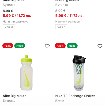
Бутилкa
Бутилкa
8.99
€
8.99
€
5.99
€
/
11.72
лв.
5.99
€
/
11.72
лв.
Налични размери:
Налични размери:
0.65 л
0.65 л
-33%
Ново
-36%
Ново
Nike
Big Mouth
Nike
TR Recharge Shaker
Бутилкa
Bottle