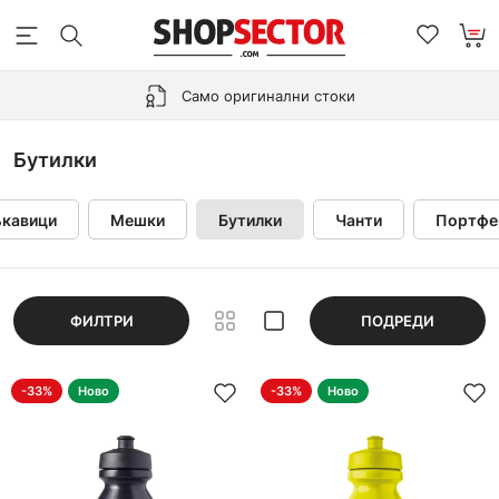
Само оригинални стоки
Бутилки
кавици
Мешки
Бутилки
Чанти
Портфе
ФИЛТРИ
ПОДРЕДИ
-33%
Ново
-33%
Ново