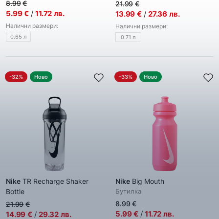
Бутилкa
8.99
€
21.99
€
5.99
€
/
11.72
лв.
13.99
€
/
27.36
лв.
Налични размери:
Налични размери:
0.65 л
0.71 л
-32%
Ново
-33%
Ново
Nike
TR Recharge Shaker
Nike
Big Mouth
Bottle
Бутилкa
Бутилкa
8.99
€
21.99
€
5.99
€
/
11.72
лв.
14.99
€
/
29.32
лв.