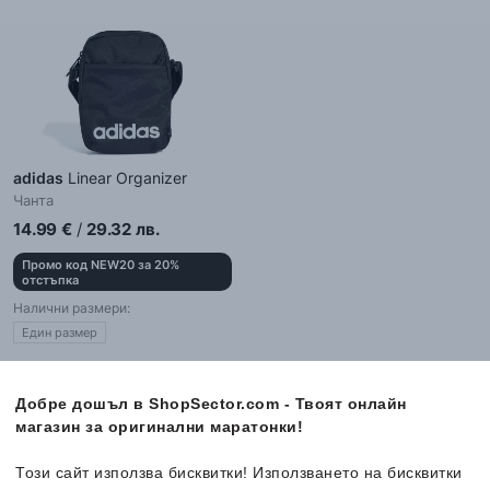
adidas
Linear Organizer
Чанта
14.99
€
/
29.32
лв.
Промо код NEW20 за 20%
отстъпка
Налични размери:
Един размер
Добре дошъл в ShopSector.com - Твоят онлайн
магазин за оригинални маратонки!
Този сайт използва бисквитки! Използването на бисквитки