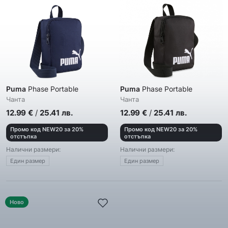
Puma
Phase Portable
Puma
Phase Portable
Чанта
Чанта
12.99
€
/
25.41
лв.
12.99
€
/
25.41
лв.
Промо код NEW20 за 20%
Промо код NEW20 за 20%
отстъпка
отстъпка
Налични размери:
Налични размери:
Един размер
Един размер
Ново