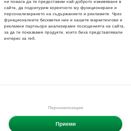
ни помага да ти предоставим най-доброто изживяване в
сайта, да подсигурим коректното му функциониране и
персонализирането на съдържанието и рекламите. Чрез
функционалните бисквитки ние и нашите маркетингови и
рекламни партньори анализираме посещенията на сайта,
за да ти показваме продукти, които биха представлявали
интерес за теб.
Ел. Бюлетин
Повече информация за бисквитките може да получиш като
посетиш страницата
Грабни 5% отстъпка за първата си поръчка и научавай първи
Политика за поверителност и бисквитки
. В случай, че
за нови продукти и промоции.
искаш да промениш индивидуалните настройки на
бисквитките, можеш да го направиш от опцията за
Запиши се от тук сега!
Персонализация.
АБОНИРАЙ СЕ
Персонализация
Категории
Приеми