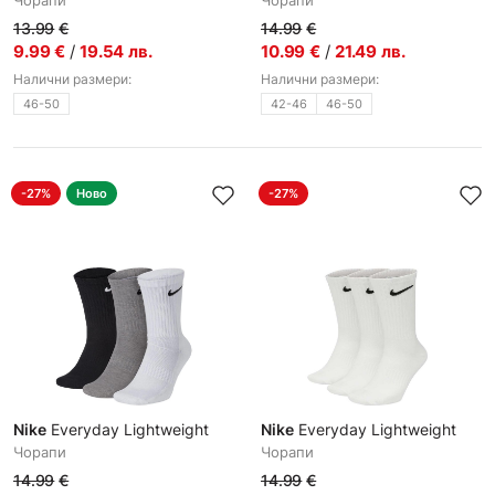
Чорапи
Чорапи
13.99
€
14.99
€
9.99
€
/
19.54
лв.
10.99
€
/
21.49
лв.
Налични размери:
Налични размери:
46-50
42-46
46-50
-27%
Ново
-27%
Nike
Everyday Lightweight
Nike
Everyday Lightweight
Чорапи
Чорапи
14.99
€
14.99
€