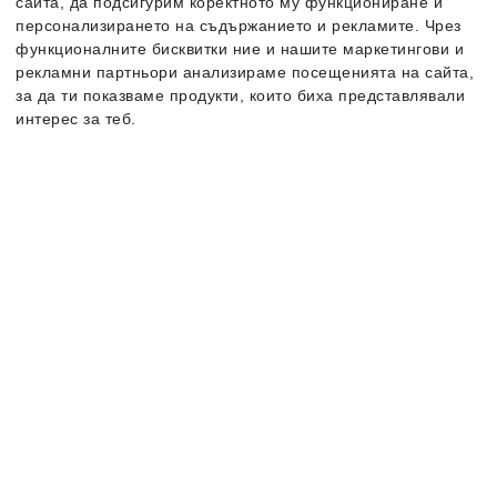
сайта, да подсигурим коректното му функциониране и
персонализирането на съдържанието и рекламите. Чрез
функционалните бисквитки ние и нашите маркетингови и
рекламни партньори анализираме посещенията на сайта,
за да ти показваме продукти, които биха представлявали
интерес за теб.
Повече информация за бисквитките може да получиш като
Puma
Quarter Cushioned Sole
Puma
Quarter Cushioned Sole
посетиш страницата
Чорапи
Чорапи
Политика за поверителност и бисквитки
. В случай, че
12.99
€
12.99
€
искаш да промениш индивидуалните настройки на
8.99
€
/
17.58
лв.
8.99
€
/
17.58
лв.
бисквитките, можеш да го направиш от опцията за
Налични размери:
Налични размери:
Персонализация.
43-46
43-46
-27%
-27%