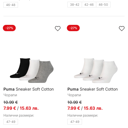
38-42
42-46
46-50
46-48
-27%
-27%
Puma
Sneaker Soft Cotton
Puma
Sneaker Soft Cotton
Чорапи
Чорапи
10.99
€
10.99
€
7.99
€
/
15.63
лв.
7.99
€
/
15.63
лв.
Налични размери:
Налични размери:
47-49
47-49