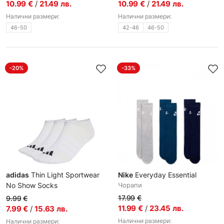
10.99
€
/
21.49
лв.
10.99
€
/
21.49
лв.
Налични размери:
Налични размери:
46-50
42-46
46-50
-20%
-33%
adidas
Thin Light Sportwear
Nike
Everyday Essential
No Show Socks
Чорапи
Чорапи
17.99
€
9.99
€
11.99
€
/
23.45
лв.
7.99
€
/
15.63
лв.
Налични размери:
Налични размери: