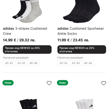
adidas
3-stripes Cushioned
adidas
Cushioned Sportwear
Crew
Ankle Socks
Чорапи
Чорапи
14.99
€
/
29.32
лв.
11.99
€
/
23.45
лв.
Промо код NEW20 за 20%
Промо код NEW20 за 20%
отстъпка
отстъпка
Налични размери:
Налични размери:
40-42
43-45
46-48
40-42
43-45
46-48
Ново
Ново