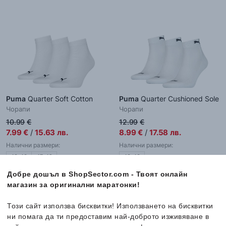
Puma
Quarter Soft Cotton
Puma
Quarter Cushioned Sole
Чорапи
Чорапи
10.99
€
12.99
€
7.99
€
/
15.63
лв.
8.99
€
/
17.58
лв.
Налични размери:
Налични размери:
43-46
47-49
43-46
Добре дошъл в ShopSector.com - Твоят онлайн
магазин за оригинални маратонки!
-31%
-31%
Този сайт използва бисквитки! Използването на бисквитки
ни помага да ти предоставим най-доброто изживяване в