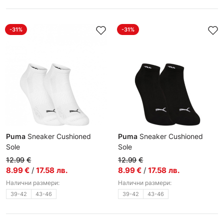
-31%
-31%
Puma
Sneaker Cushioned
Puma
Sneaker Cushioned
Sole
Sole
Чорапи
Чорапи
12.99
€
12.99
€
8.99
€
/
17.58
лв.
8.99
€
/
17.58
лв.
Налични размери:
Налични размери:
39-42
43-46
39-42
43-46