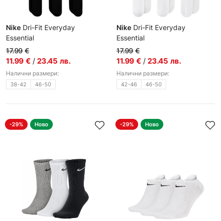
Nike
Dri-Fit Everyday
Nike
Dri-Fit Everyday
Essential
Essential
Чорапи
Чорапи
17.99
€
17.99
€
11.99
€
/
23.45
лв.
11.99
€
/
23.45
лв.
Налични размери:
Налични размери:
38-42
46-50
42-46
46-50
-29%
Ново
-29%
Ново