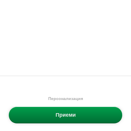
Nike
Everyday Plus
Nike
Everyday Essential
Чорапи
Чорапи
27.99
€
17.99
€
16.99
€
/
33.23
лв.
11.99
€
/
23.45
лв.
Налични размери:
Налични размери:
46-50
42-46
46-50
-20%
Персонализация
Приеми