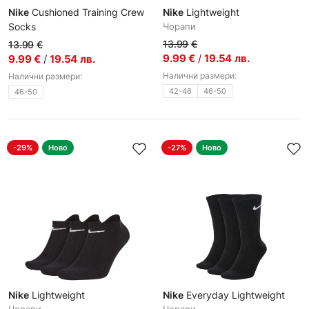
Nike
Cushioned Training Crew
Nike
Lightweight
Socks
Чорапи
Чорапи
13.99
€
13.99
€
9.99
€
/
19.54
лв.
9.99
€
/
19.54
лв.
Налични размери:
Налични размери:
42-46
46-50
46-50
-29%
Ново
-27%
Ново
Nike
Lightweight
Nike
Everyday Lightweight