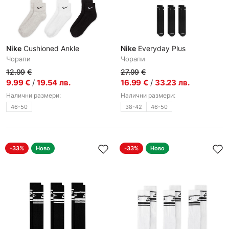
Nike
Cushioned Ankle
Nike
Everyday Plus
Чорапи
Чорапи
12.99
€
27.99
€
9.99
€
/
19.54
лв.
16.99
€
/
33.23
лв.
Налични размери:
Налични размери:
46-50
38-42
46-50
-33%
Ново
-33%
Ново