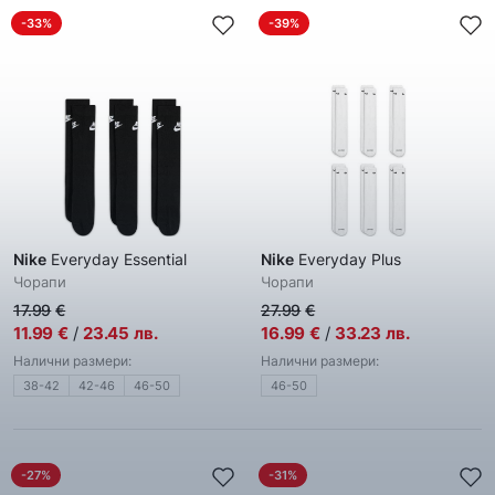
-33%
-39%
Nike
Everyday Essential
Nike
Everyday Plus
Чорапи
Чорапи
17.99
€
27.99
€
11.99
€
/
23.45
лв.
16.99
€
/
33.23
лв.
Налични размери:
Налични размери:
38-42
42-46
46-50
46-50
-27%
-31%