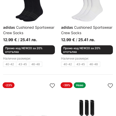
adidas
Cushioned Sportswear
adidas
Cushioned Sportswear
Crew Socks
Crew Socks
Чорапи
Чорапи
12.99
€
/
25.41
лв.
12.99
€
/
25.41
лв.
Промо код NEW20 за 20%
Промо код NEW20 за 20%
отстъпка
отстъпка
Налични размери:
Налични размери:
40-42
43-45
46-48
40-42
43-45
46-48
-23%
-39%
Ново