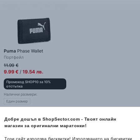
Puma
Phase Wallet
Портфейл
11.99
€
9.99
€
/
19.54
лв.
Промокод SHOP10 за 10%
отстъпка
Налични размери:
Един размер
Добре дошъл в ShopSector.com - Твоят онлайн
магазин за оригинални маратонки!
Този сайт използва бисквитки! Използването на бисквитки