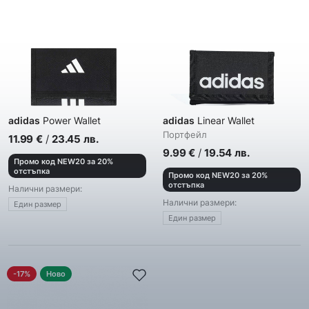
adidas
Power Wallet
adidas
Linear Wallet
Портфейл
11.99
€
/
23.45
лв.
9.99
€
/
19.54
лв.
Промо код NEW20 за 20%
отстъпка
Промо код NEW20 за 20%
отстъпка
Налични размери:
Налични размери:
Един размер
Един размер
-17%
Ново