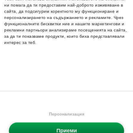
ни помага да ти предоставим най-доброто изживяване в
сайта, да подсигурим коректното му функциониране и
персонализирането на съдържанието и рекламите. Чрез
функционалните бисквитки ние и нашите маркетингови и
рекламни партньори анализираме посещенията на сайта,
за да ти показваме продукти, които биха представлявали
интерес за теб.
Повече информация за бисквитките може да получиш като
Ел. Бюлетин
посетиш страницата
Политика за поверителност и бисквитки
. В случай, че
Грабни 5% отстъпка за първата си поръчка и научавай първи
искаш да промениш индивидуалните настройки на
за нови продукти и промоции.
бисквитките, можеш да го направиш от опцията за
Персонализация.
Запиши се от тук сега!
АБОНИРАЙ СЕ
Персонализация
Приеми
Категории