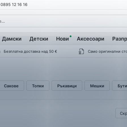
0895 12 16 16
Дамски
Детски
Нови
Аксесоари
Разп
Безплатна доставка над 50 €
Само оригинални ст
Сакове
Топки
Ръкавици
Мешки
Бути
Скр