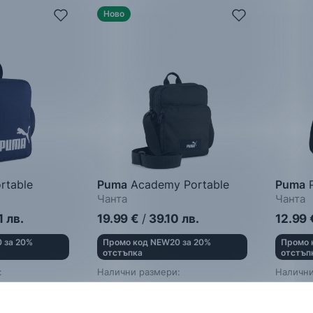
Ново
rtable
Puma
Academy Portable
Puma
P
Чанта
Чанта
1
лв.
19.99
€
/
39.10
лв.
12.99
 за 20%
Промо код NEW20 за 20%
Промо 
отстъпка
отстъп
:
Налични размери:
Налични
Един размер
Един р