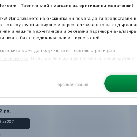
or.com - Твоят онлайн магазин за оригинални маратонки!
итки! Използването на бисквитки ни помага да ти предоставим 
ектното му функциониране и персонализирането на съдържани
и ние и нашите маркетингови и рекламни партньори анализира
ти, които биха представлявали интерес за теб.
сквитките може да получиш като посетиш страницата
т и бисквитки
. В случай, че искаш да промениш индивидуалнит
 направиш от опцията за Персонализация.
Персонализация
rganizer
2
лв.
 за 20%
: