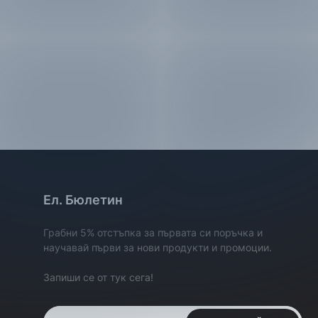
Ел. Бюлетин
Грабни 5% отстъпка за първата си поръчка и
научавай първи за нови продукти и промоции.
Запиши се от тук сега!