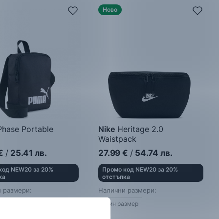
Ново
hase Portable
Nike
Heritage 2.0
Waistpack
Чантa за кръста
€
/
25.41
лв.
27.99
€
/
54.74
лв.
код NEW20 за 20%
Промо код NEW20 за 20%
ка
отстъпка
 размери:
Налични размери:
азмер
Един размер