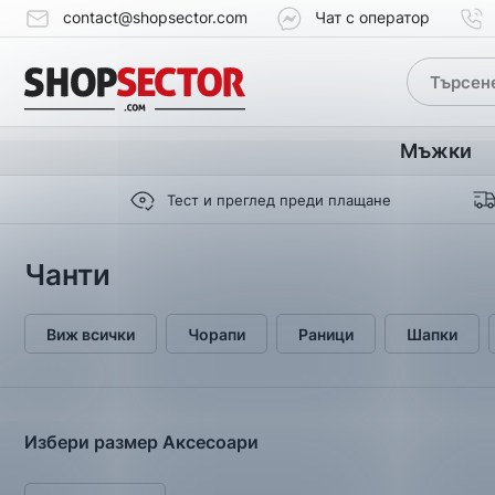
contact@shopsector.com
Чат с оператор
Мъжки
Тест и преглед преди плащане
Чанти
Виж всички
Чорапи
Раници
Шапки
Избери размер Аксесоари