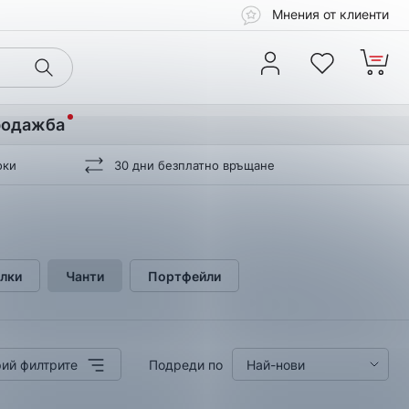
Мнения от клиенти
родажба
оки
30 дни безплатно връщане
лки
Чанти
Портфейли
ий филтрите
Подреди по