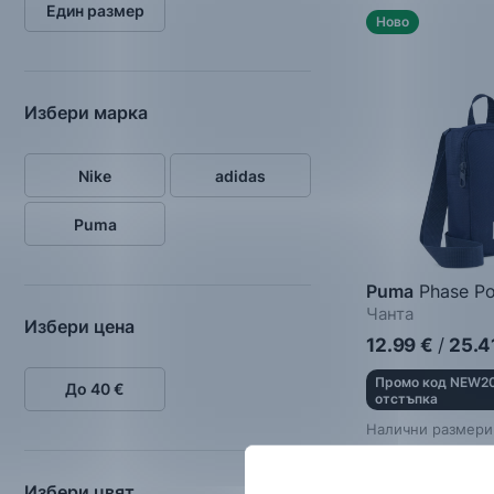
Един размер
Ново
Избери марка
Nike
adidas
Puma
Puma
Phase Po
Чанта
Избери цена
12.99
€
/
25.4
Промо код NEW20
До 40 €
отстъпка
Налични размери
Един размер
Избери цвят