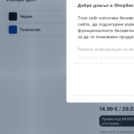
Добре дошъл в ShopSect
Черен
Този сайт използва бискв
Ново
сайта, да подсигурим кор
Тъмносин
функционалните бисквитк
за да ти показваме продук
Повече информация за би
Политика за поверителнос
бисквитките, можеш да го
adidas
Linear O
Чанта
14.99
€
/
29.3
Промо код NEW20
отстъпка
Налични размери