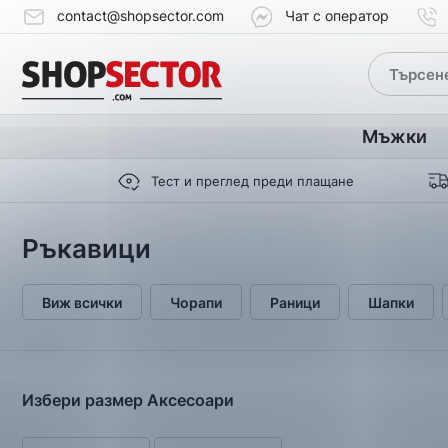
contact@shopsector.com
Чат с оператор
Мъжки
Тест и преглед преди плащане
Ръкавици
Виж всички
Чорапи
Раници
Шапки
Избери размер Аксесоари