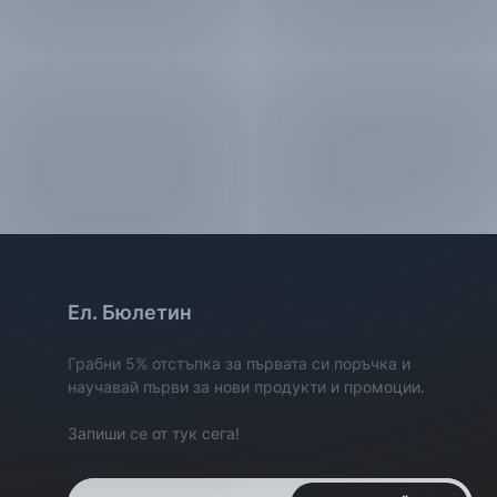
Ел. Бюлетин
Грабни 5% отстъпка за първата си поръчка и
научавай първи за нови продукти и промоции.
Запиши се от тук сега!