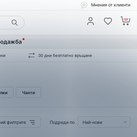
Мнения от клиенти
родажба
оки
30 дни безплатно връщане
лки
Чанти
ий филтрите
Подреди по