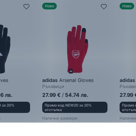
Ново
Ново
ves
adidas
Arsenal Gloves
adidas
Ръкавици
Ръкави
96
лв.
27.99
€
/
54.74
лв.
27.99
 за 20%
Промо код NEW20 за 20%
Промо 
отстъпка
отстъп
:
Налични размери:
Налични
Един размер
M