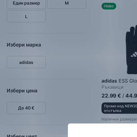
Един размер
M
Ново
L
Избери марка
adidas
adidas
ESS Glo
Ръкавици
Избери цена
22.99
€
/
44.
Промо код NEW20
До 40 €
отстъпка
Налични размери
M
L
Избери цвят