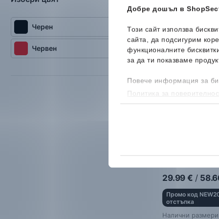
Добре дошъл в ShopSect
Черен
Този сайт използва бискв
Ново
сайта, да подсигурим кор
Червен
функционалните бисквитк
за да ти показваме продук
Повече информация за би
Политика за поверителнос
бисквитките, можеш да го
adidas
Glove B
Шапка
29.99
€
/
58.6
Промо код NEW20
отстъпка
Налични размери