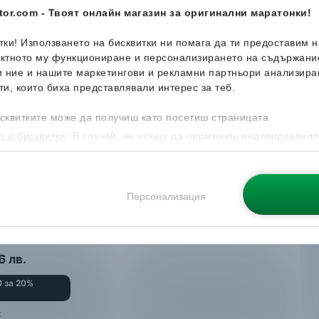
or.com - Твоят онлайн магазин за оригинални маратонки!
итки! Използването на бисквитки ни помага да ти предоставим 
ектното му функциониране и персонализирането на съдържани
и ние и нашите маркетингови и рекламни партньори анализира
ти, които биха представлявали интерес за теб.
сквитките може да получиш като посетиш страницата
т и бисквитки
. В случай, че искаш да промениш индивидуалнит
 направиш от опцията за Персонализация.
Персонализация
eanie Pack
6
лв.
 за 20%
: