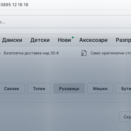
0895 12 16 16
Дамски
Детски
Нови
Аксесоари
Разп
Безплатна доставка над 50 €
Само оригинални ст
Сакове
Топки
Ръкавици
Мешки
Бути
Скр