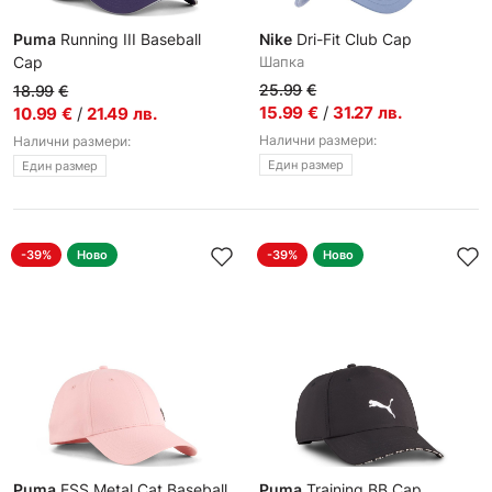
Puma
Running III Baseball
Nike
Dri-Fit Club Cap
Cap
Шапка
Шапка
25.99
€
18.99
€
15.99
€
/
31.27
лв.
10.99
€
/
21.49
лв.
Налични размери:
Налични размери:
Един размер
Един размер
-39%
Ново
-39%
Ново
Puma
ESS Metal Cat Baseball
Puma
Training BB Cap