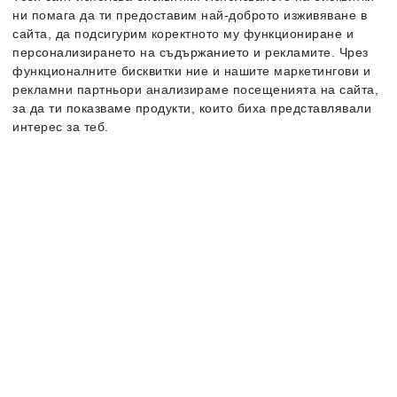
-35%
Ново
-39%
Ново
ни помага да ти предоставим най-доброто изживяване в
сайта, да подсигурим коректното му функциониране и
персонализирането на съдържанието и рекламите. Чрез
функционалните бисквитки ние и нашите маркетингови и
рекламни партньори анализираме посещенията на сайта,
за да ти показваме продукти, които биха представлявали
интерес за теб.
Повече информация за бисквитките може да получиш като
посетиш страницата
Nike
Club Cap
Nike
Jordan Pro Cap
Политика за поверителност и бисквитки
. В случай, че
Шапка
Шапка
искаш да промениш индивидуалните настройки на
25.99
€
32.99
€
бисквитките, можеш да го направиш от опцията за
16.99
€
/
33.23
лв.
19.99
€
/
39.10
лв.
Персонализация.
Налични размери:
Налични размери:
Един размер
Един размер
-23%
-35%