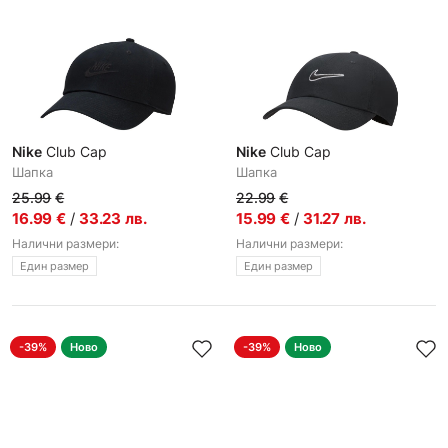
Nike
Club Cap
Nike
Club Cap
Шапка
Шапка
25.99
€
22.99
€
16.99
€
/
33.23
лв.
15.99
€
/
31.27
лв.
Налични размери:
Налични размери:
Един размер
Един размер
-39%
Ново
-39%
Ново