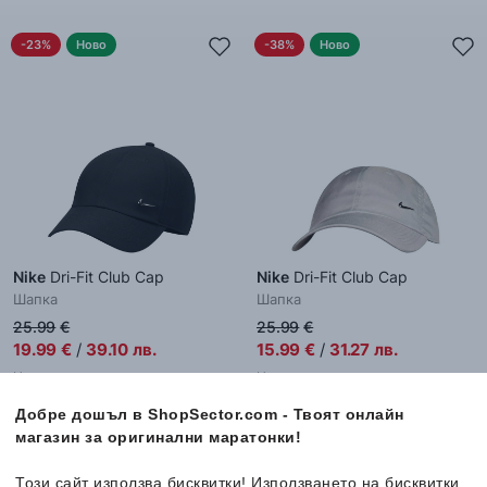
-23%
Ново
-38%
Ново
Nike
Dri-Fit Club Cap
Nike
Dri-Fit Club Cap
Шапка
Шапка
25.99
€
25.99
€
19.99
€
/
39.10
лв.
15.99
€
/
31.27
лв.
Налични размери:
Налични размери:
Един размер
Един размер
Добре дошъл в ShopSector.com - Твоят онлайн
магазин за оригинални маратонки!
Този сайт използва бисквитки! Използването на бисквитки