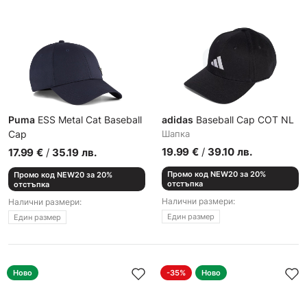
Puma
ESS Metal Cat Baseball
adidas
Baseball Cap COT NL
Cap
Шапка
Шапка
19.99
€
/
39.10
лв.
17.99
€
/
35.19
лв.
Промо код NEW20 за 20%
Промо код NEW20 за 20%
отстъпка
отстъпка
Налични размери:
Налични размери:
Един размер
Един размер
Ново
-35%
Ново