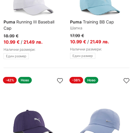
Puma
Running III Baseball
Puma
Training BB Cap
Cap
Шапка
Шапка
17.99
€
18.99
€
10.99
€
/
21.49
лв.
10.99
€
/
21.49
лв.
Налични размери:
Налични размери:
Един размер
Един размер
-42%
Ново
-38%
Ново