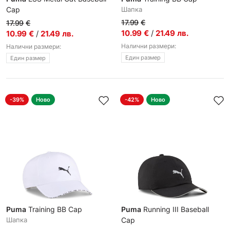
Cap
Шапка
Шапка
17.99
€
17.99
€
10.99
€
/
21.49
лв.
10.99
€
/
21.49
лв.
Налични размери:
Налични размери:
Един размер
Един размер
-39%
Ново
-42%
Ново
Puma
Training BB Cap
Puma
Running III Baseball
Шапка
Cap