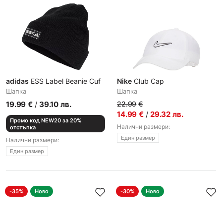
adidas
ESS Label Beanie Cuf
Nike
Club Cap
Шапка
Шапка
19.99
€
/
39.10
лв.
22.99
€
14.99
€
/
29.32
лв.
Промо код NEW20 за 20%
Налични размери:
отстъпка
Един размер
Налични размери:
Един размер
-35%
Ново
-30%
Ново