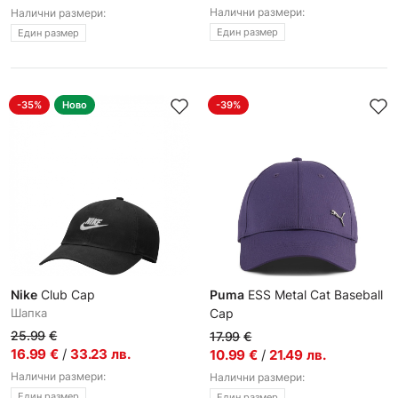
Налични размери:
Налични размери:
Един размер
Един размер
-35%
Ново
-39%
Nike
Club Cap
Puma
ESS Metal Cat Baseball
Шапка
Cap
Шапка
25.99
€
17.99
€
16.99
€
/
33.23
лв.
10.99
€
/
21.49
лв.
Налични размери:
Налични размери:
Един размер
Един размер