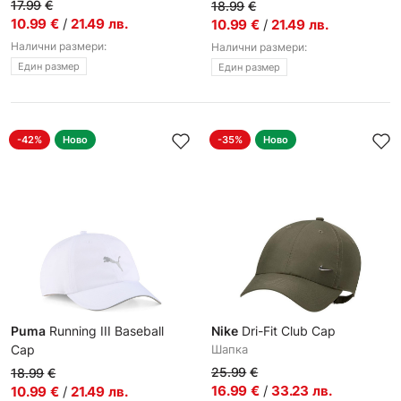
Шапка
17.99
€
18.99
€
10.99
€
/
21.49
лв.
10.99
€
/
21.49
лв.
Налични размери:
Налични размери:
Един размер
Един размер
-42%
Ново
-35%
Ново
Puma
Running III Baseball
Nike
Dri-Fit Club Cap
Cap
Шапка
Шапка
25.99
€
18.99
€
16.99
€
/
33.23
лв.
10.99
€
/
21.49
лв.