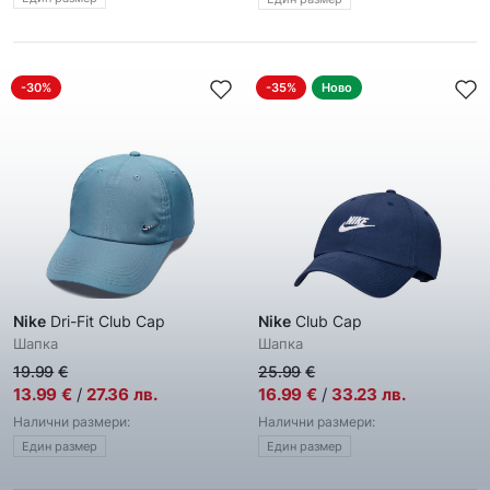
-30%
-35%
Ново
Nike
Dri-Fit Club Cap
Nike
Club Cap
Шапка
Шапка
19.99
€
25.99
€
13.99
€
/
27.36
лв.
16.99
€
/
33.23
лв.
Налични размери:
Налични размери:
Един размер
Един размер