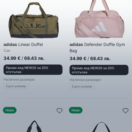
adidas
Linear Duffel
adidas
Defender Duffle Gym
Сак
Bag
Сак
34.99
€
/
68.43
лв.
34.99
€
/
68.43
лв.
Промо код NEW20 за 20%
Промо код NEW20 за 20%
отстъпка
отстъпка
Налични размери:
Налични размери:
Един размер
Един размер
Ново
Ново