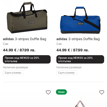
adidas
3-stripes Duffle Bag
adidas
3-stripes Duffle Bag
Сак
Сак
44.99
€
/
87.99
лв.
44.99
€
/
87.99
лв.
Промо код NEW20 за 20%
Промо код NEW20 за 20%
отстъпка
отстъпка
Налични размери:
Налични размери:
Един размер
Един размер
Ново