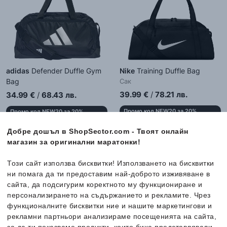
adidas
Defender Duffle Gym
Nike
Training Duffle Bag
Bag
Сак
Сак
39.99
€
/
78.21
лв.
34.99
€
/
68.43
лв.
Промо код NEW20 за 20%
Промо код NEW20 за 20%
отстъпка
отстъпка
Налични размери:
Добре дошъл в ShopSector.com - Твоят онлайн
Налични размери:
магазин за оригинални маратонки!
Един размер
Един размер
Този сайт използва бисквитки! Използването на бисквитки
ни помага да ти предоставим най-доброто изживяване в
Ново
сайта, да подсигурим коректното му функциониране и
персонализирането на съдържанието и рекламите. Чрез
функционалните бисквитки ние и нашите маркетингови и
рекламни партньори анализираме посещенията на сайта,