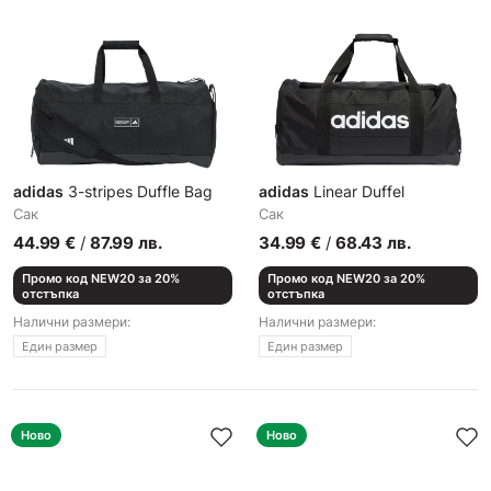
adidas
3-stripes Duffle Bag
adidas
Linear Duffel
Сак
Сак
44.99
€
/
87.99
лв.
34.99
€
/
68.43
лв.
Промо код NEW20 за 20%
Промо код NEW20 за 20%
отстъпка
отстъпка
Налични размери:
Налични размери:
Един размер
Един размер
Ново
Ново