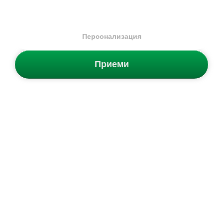
Персонализация
Приеми
Ел. Бюлетин
Грабни 5% отстъпка за първата си поръчка и научавай първи
за нови продукти и промоции.
Запиши се от тук сега!
АБОНИРАЙ СЕ
Категории
Мъжки