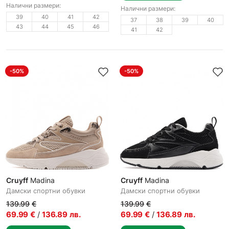
Налични размери:
Налични размери:
39
40
41
42
37
38
39
40
43
44
45
46
41
42
-50%
-50%
Cruyff
Madina
Cruyff
Madina
Дамски спортни обувки
Дамски спортни обувки
139.99
€
139.99
€
69.99
€
/
136.89
лв.
69.99
€
/
136.89
лв.