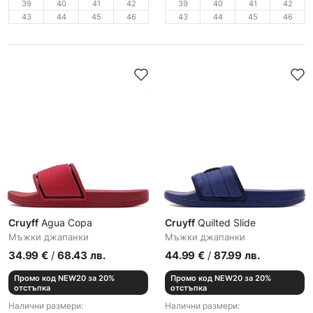
39
40
41
42
39
40
41
42
43
44
45
46
43
44
45
46
Cruyff
Agua Copa
Cruyff
Quilted Slide
Мъжки джапанки
Мъжки джапанки
34.99
€
/
68.43
лв.
44.99
€
/
87.99
лв.
Промо код NEW20 за 20%
Промо код NEW20 за 20%
отстъпка
отстъпка
Налични размери:
Налични размери: