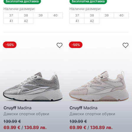
Безплатна доставка
Безплатна доставка
Налични размери:
Налични размери:
37
38
39
40
37
38
39
40
41
42
41
42
-50%
-50%
Cruyff
Madina
Cruyff
Madina
Дамски спортни обувки
Дамски спортни обувки
139.99
€
139.99
€
69.99
€
/
136.89
лв.
69.99
€
/
136.89
лв.