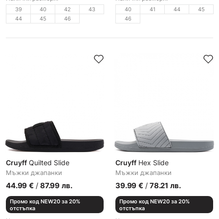
39
40
42
43
40
41
44
45
44
45
46
46
Cruyff
Quilted Slide
Cruyff
Hex Slide
Мъжки джапанки
Мъжки джапанки
44.99
€
/
87.99
лв.
39.99
€
/
78.21
лв.
Промо код NEW20 за 20%
Промо код NEW20 за 20%
отстъпка
отстъпка