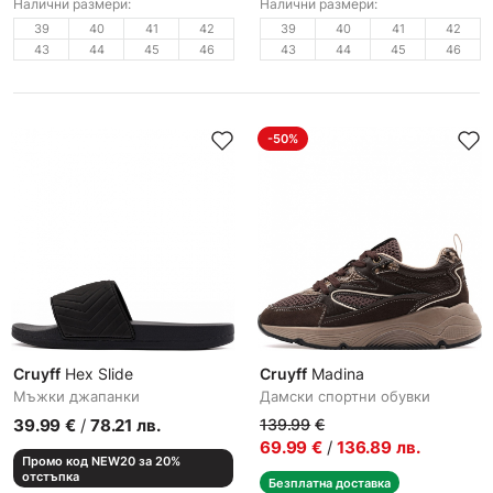
Налични размери:
Налични размери:
39
40
41
42
39
40
41
42
43
44
45
46
43
44
45
46
-50%
Cruyff
Hex Slide
Cruyff
Madina
Мъжки джапанки
Дамски спортни обувки
39.99
€
/
78.21
лв.
139.99
€
69.99
€
/
136.89
лв.
Промо код NEW20 за 20%
отстъпка
Безплатна доставка