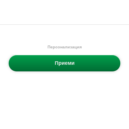
68.99
€
/
134.93
лв.
68.99
€
/
134.93
лв.
Безплатна доставка
Безплатна доставка
Налични размери:
Налични размери:
43
44
45
46
40
41
42
43
47
44
45
46
47
Персонализация
-50%
-50%
Приеми
Cruyff
Fearia Futura
Cruyff
Fearia Hex-Tech
Мъжки спортни обувки
Мъжки спортни обувки