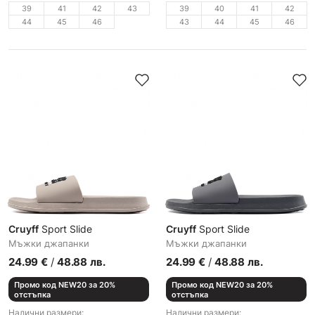
39
41
42
43
39
40
41
42
44
45
46
43
44
45
46
Cruyff
Sport Slide
Cruyff
Sport Slide
Мъжки джапанки
Мъжки джапанки
24.99
€
/
48.88
лв.
24.99
€
/
48.88
лв.
Промо код NEW20 за 20%
Промо код NEW20 за 20%
отстъпка
отстъпка
Налични размери:
Налични размери: