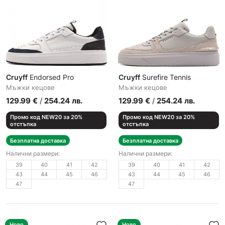
Cruyff
Endorsed Pro
Cruyff
Surefire Tennis
Мъжки кецове
Мъжки кецове
129.99
€
/
254.24
лв.
129.99
€
/
254.24
лв.
Промо код NEW20 за 20%
Промо код NEW20 за 20%
отстъпка
отстъпка
Безплатна доставка
Безплатна доставка
Налични размери:
Налични размери:
39
40
41
42
39
40
41
42
43
44
45
46
43
44
45
46
47
47
Ново
Ново