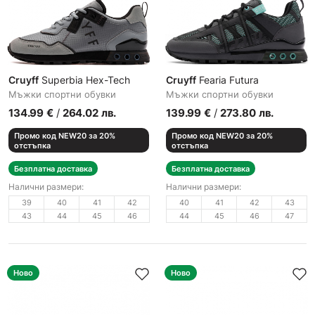
Cruyff
Superbia Hex-Tech
Cruyff
Fearia Futura
Мъжки спортни обувки
Мъжки спортни обувки
134.99
€
/
264.02
лв.
139.99
€
/
273.80
лв.
Промо код NEW20 за 20%
Промо код NEW20 за 20%
отстъпка
отстъпка
Безплатна доставка
Безплатна доставка
Налични размери:
Налични размери:
39
40
41
42
40
41
42
43
43
44
45
46
44
45
46
47
Ново
Ново