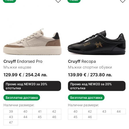
Cruyff
Endorsed Pro
Cruyff
Recopa
Мъжки кецове
Мъжки спортни обувки
129.99
€
/
254.24
лв.
139.99
€
/
273.80
лв.
Промо код NEW20 за 20%
Промо код NEW20 за 20%
отстъпка
отстъпка
Безплатна доставка
Безплатна доставка
Налични размери:
Налични размери:
39
40
41
42
40
42
43
44
43
44
45
46
45
46
47