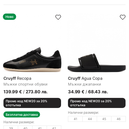
Ново
Cruyff
Recopa
Cruyff
Agua Copa
Мъжки спортни обувки
Мъжки джапанки
139.99
€
/
273.80
лв.
34.99
€
/
68.43
лв.
Промо код NEW20 за 20%
Промо код NEW20 за 20%
отстъпка
отстъпка
Налични размери:
Безплатна доставка
41
44
45
46
Налични размери:
39
40
41
42