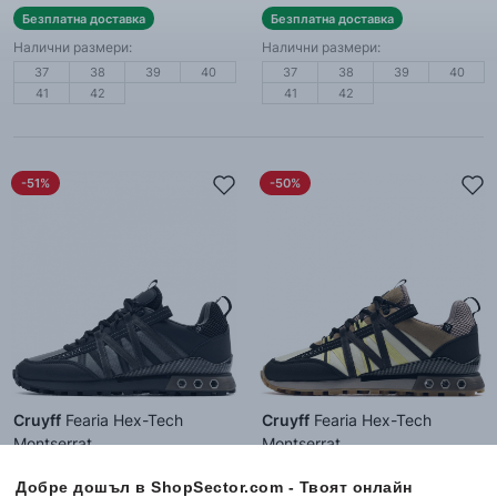
Безплатна доставка
Безплатна доставка
Налични размери:
Налични размери:
37
38
39
40
37
38
39
40
41
42
41
42
-51%
-50%
Cruyff
Fearia Hex-Tech
Cruyff
Fearia Hex-Tech
Montserrat
Montserrat
Мъжки спортни обувки
Мъжки спортни обувки
139.99
€
139.99
€
Добре дошъл в ShopSector.com - Твоят онлайн
67.99
€
/
132.98
лв.
69.99
€
/
136.89
лв.