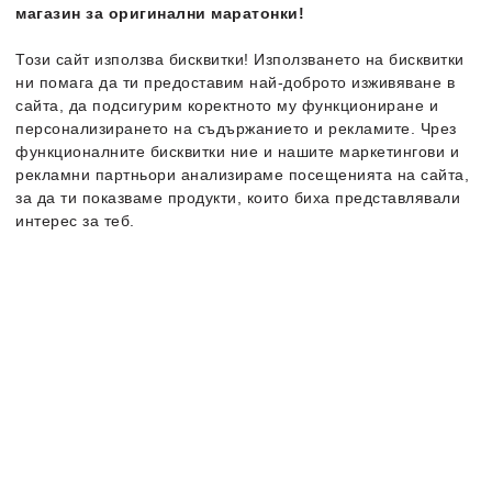
магазин за оригинални маратонки!
Безплатна доставка
Безплатна доставка
Този сайт използва бисквитки! Използването на бисквитки
Налични размери:
Налични размери:
ни помага да ти предоставим най-доброто изживяване в
46
42
44
45
46
сайта, да подсигурим коректното му функциониране и
персонализирането на съдържанието и рекламите. Чрез
функционалните бисквитки ние и нашите маркетингови и
рекламни партньори анализираме посещенията на сайта,
-50%
-51%
за да ти показваме продукти, които биха представлявали
интерес за теб.
Повече информация за бисквитките може да получиш като
посетиш страницата
Политика за поверителност и бисквитки
. В случай, че
искаш да промениш индивидуалните настройки на
бисквитките, можеш да го направиш от опцията за
Персонализация.
Cruyff
Interlace Hex-Tech-
Cruyff
Terra Court
Montserrat
Мъжки кецове
Мъжки спортни обувки
129.99
€
139.99
€
63.99
€
/
125.15
лв.
69.99
€
/
136.89
лв.