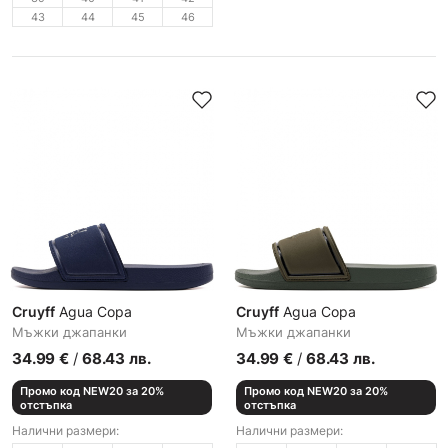
43
44
45
46
Cruyff
Agua Copa
Cruyff
Agua Copa
Мъжки джапанки
Мъжки джапанки
34.99
€
/
68.43
лв.
34.99
€
/
68.43
лв.
Промо код NEW20 за 20%
Промо код NEW20 за 20%
отстъпка
отстъпка
Налични размери:
Налични размери: