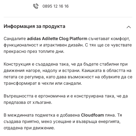
0895 12 16 16
Информация за продукта
Сандалите
adidas Adilette Clog Platform
съчетават комфорт,
функционалност и атрактивен дизайн. С тях ще се чувствате
прекрасно през топлите дни.
Конструкция е създадена така, че да бъдете стабилни при
движения нагоре, надолу и встрани. Каишката в областта на
петата се регулира, като дава възможност на обувките да се
трансформират в чехли или сандали.
Вътрешността е ергономична и е конструирана така, че да
предпазва от хлъзгане.
В междинната подметка е добавена
Cloudfoam
пяна. Тя
създава приятно, меко усещане и възвръща енергията,
отдадена при движение.