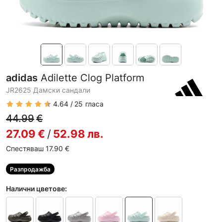
adidas
Adilette Clog Platform
JR2625 Дамски сандали
4.64
25
гласа
44.99
€
27.09
€
/
52.98
лв.
Спестяваш 17.90
€
Разпродажба
Налични цветове: