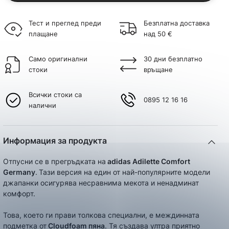
Тест и преглед преди
Безплатна доставка
плащане
над 50 €
Само оригинални
30 дни безплатно
стоки
връщане
Всички стоки са
0895 12 16 16
налични
Информация за продукта
Отпусни се в прегръдката на
adidas Adilette Comfort
Germany
.
Тази версия на един от най-популярните модели
джапанки осигурява несравнима мекота и ненадминат
комфорт.
Това, което ги прави толкова специални, е междинната
подметка от
Cloudfoam пяна
. Тя създава ултра приятно