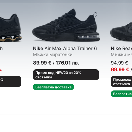
h
Nike
Air Max Alpha Trainer 6
Nike
Reax
Мъжки маратонки
Мъжки ма
89.99
€
/
176.01
лв.
94.99
€
.
69.99
€
Промо код NEW20 за 20%
отстъпка
0%
Промокод 
отстъпка
Безплатна доставка
Безплатна