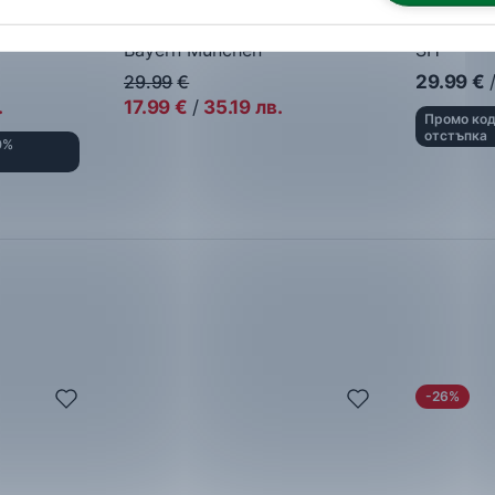
wer Real
adidas
Adilette Shower
Nike
Jord
Bayern Munchen
SH
Мъжки джапанки
Мъжки д
29.99
€
29.99
€
.
17.99
€
/
35.19
лв.
Промо код
отстъпка
0%
-26%