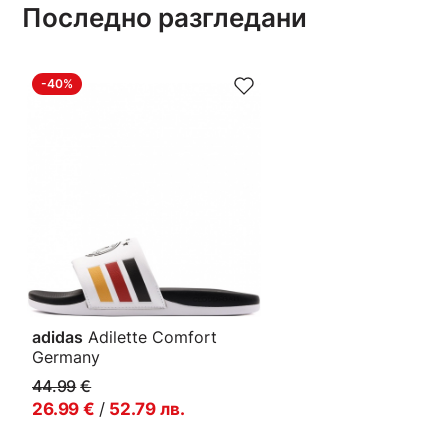
Последно разгледани
-40%
adidas
Adilette Comfort
Germany
Мъжки джапанки
44.99
€
26.99
€
/
52.79
лв.