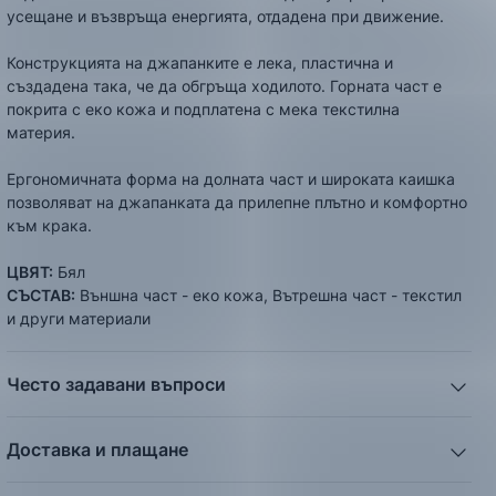
усещане и възвръща енергията, отдадена при движение.
Конструкцията на джапанките е лека, пластична и
създадена така, че да обгръща ходилото. Горната част е
покрита с еко кожа и подплатена с мека текстилна
материя.
Ергономичната форма на долната част и широката каишка
позволяват на джапанката да прилепне плътно и комфортно
към крака.
ЦВЯТ:
Бял
СЪСТАВ:
Външна част - еко кожа, Вътрешна част - текстил
и други материали
Често задавани въпроси
1. Описанието и снимките на продукта, които сте
предоставили в сайта отговарят ли реално на това, което
Доставка и плащане
ще получа?
Ние от ShopSector се стремим към
бързина
и
Всички снимки и цялата информация са внимателно
професионализъм
при доставката на твоите поръчки,