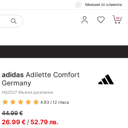
Мнения от клиенти
adidas
Adilette Comfort
Germany
HQ2527 Мъжки джапанки
4.83
12
гласа
44.99
€
26.99
€
/
52.79
лв.