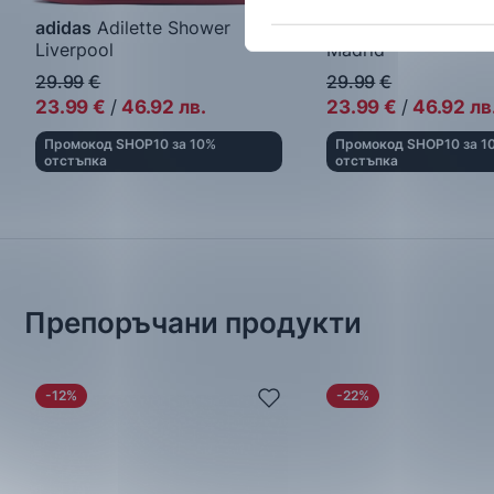
adidas
Adilette Shower
adidas
Adilette Sho
Liverpool
Madrid
Мъжки джапанки
Мъжки джапанки
29.99
€
29.99
€
23.99
€
/
46.92
лв.
23.99
€
/
46.92
лв
Промокод SHOP10 за 10%
Промокод SHOP10 за 1
отстъпка
отстъпка
Препоръчани продукти
-12%
-22%