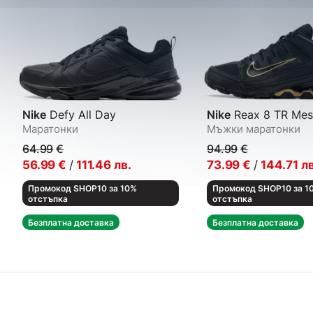
Nike
Defy All Day
Nike
Reax 8 TR Mes
Маратонки
Мъжки маратонки
64.99
€
94.99
€
56.99
€
/
111.46
лв.
73.99
€
/
144.71
лв
Промокод SHOP10 за 10%
Промокод SHOP10 за 1
отстъпка
отстъпка
Безплатна доставка
Безплатна доставка