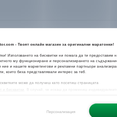
or.com - Твоят онлайн магазин за оригинални маратонки!
итки! Използването на бисквитки ни помага да ти предоставим 
-40%
Ново
ектното му функциониране и персонализирането на съдържани
и ние и нашите маркетингови и рекламни партньори анализира
ти, които биха представлявали интерес за теб.
сквитките може да получиш като посетиш страницата
т и бисквитки
. В случай, че искаш да промениш индивидуалнит
 направиш от опцията за Персонализация.
Персонализация