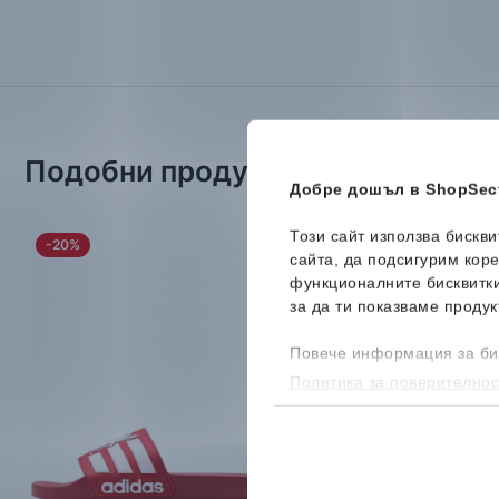
Подобни продукти
Добре дошъл в ShopSect
Този сайт използва бискв
-20%
-20%
сайта, да подсигурим кор
функционалните бисквитк
за да ти показваме продук
Повече информация за би
Политика за поверителнос
бисквитките, можеш да го