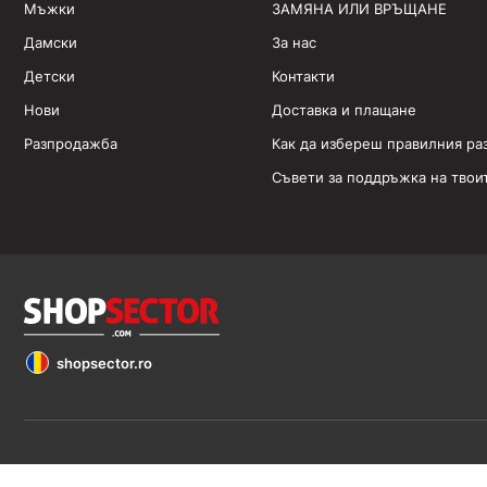
Мъжки
ЗАМЯНА ИЛИ ВРЪЩАНЕ
Дамски
За нас
Детски
Контакти
Нови
Доставка и плащане
Разпродажба
Как да избереш правилния ра
Съвети за поддръжка на твои
shopsector.ro
Обявените цени са в евро (€). Всички права запазени 2026 ©