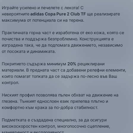
Играйте усилено и печелете с лекота! С
невероятните
adidas Copa Pure 2 Club TF
ще реализирате
максимума от потенциала си на терена.
Практичната горна част e изработена от еко кожа, която се
почиства и поддържа безпроблемно. Конструкцията е
изградена така, че да подпомага движението, независимо
от посоката и динамиката.
Покритието съдържа минимум
20%
рециклирани
материали. В предната част са добавени релефни елементи,
които помагат топката да се задържа по-лесно във Ваш
контрол.
Ниският профил позволява пълен обхват на движение на
глезена. Тънкият еднослоен език прилепва плътно и
комфортно към крака за по-добра стабилност.
Подметката е създадена специално, за да осигури
високоскоростен контрол, многопосочно сцепление,
маневреност и експлозивност.