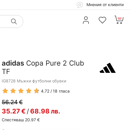
Мнения от клиенти
adidas
Copa Pure 2 Club
TF
IG8728 Мъжки футболни обувки
4.72
18
гласа
56.24
€
35.27
€
/
68.98
лв.
Спестяваш 20.97
€