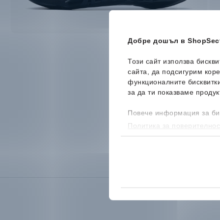
Добре дошъл в ShopSect
Този сайт използва бискв
сайта, да подсигурим кор
функционалните бисквитк
за да ти показваме продук
Повече информация за би
Политика за поверителнос
бисквитките, можеш да го