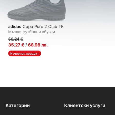
adidas
Copa Pure 2 Club TF
Мъжки футболни обувки
56.24
€
35.27
€
/
68.98
лв.
Изчерпан продукт
Категории
Клиентски услуги