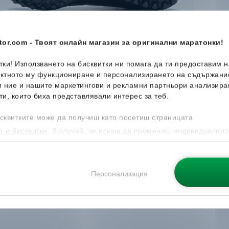
or.com - Твоят онлайн магазин за оригинални маратонки!
итки! Използването на бисквитки ни помага да ти предоставим 
ектното му функциониране и персонализирането на съдържани
и ние и нашите маркетингови и рекламни партньори анализира
ти, които биха представлявали интерес за теб.
сквитките може да получиш като посетиш страницата
т и бисквитки
. В случай, че искаш да промениш индивидуалнит
 направиш от опцията за Персонализация.
Персонализация