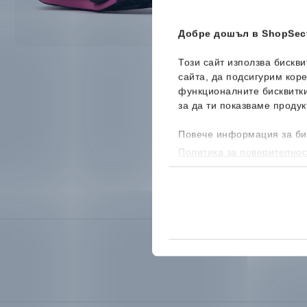
Добре дошъл в ShopSect
Този сайт използва бискв
сайта, да подсигурим кор
функционалните бисквитк
за да ти показваме продук
Повече информация за би
Политика за поверителнос
бисквитките, можеш да го