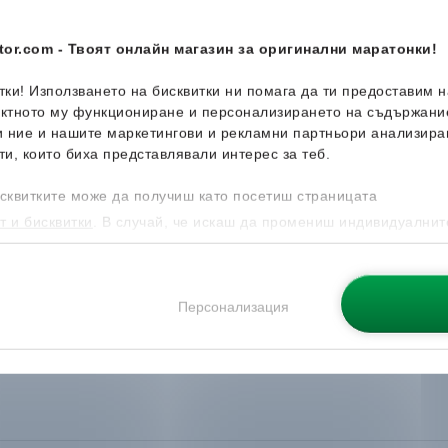
or.com - Твоят онлайн магазин за оригинални маратонки!
итки! Използването на бисквитки ни помага да ти предоставим 
ектното му функциониране и персонализирането на съдържани
и ние и нашите маркетингови и рекламни партньори анализира
ти, които биха представлявали интерес за теб.
сквитките може да получиш като посетиш страницата
т и бисквитки
. В случай, че искаш да промениш индивидуалнит
 направиш от опцията за Персонализация.
Персонализация