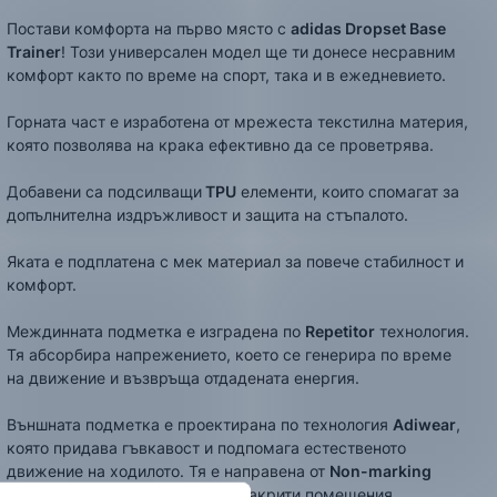
Постави комфорта на първо място с
adidas Dropset Base
Trainer
! Този универсален модел ще ти донесе несравним
комфорт както по време на спорт, така и в ежедневието.
Горната част е изработена от мрежеста текстилна материя,
която позволява на крака ефективно да се проветрява.
Добавени са подсилващи
TPU
елементи, които спомагат за
допълнителна издръжливост и защита на стъпалото.
Яката е подплатена с мек материал за повече стабилност и
комфорт.
Междинната подметка е изградена по
Repetitor
технология.
Тя абсорбира напрежението, което се генерира по време
на движение и възвръща отдадената енергия.
Външната подметка е проектирана по технология
Adiwear
,
която придава гъвкавост и подпомага естественото
движение на ходилото. Тя е направена от
Non-marking
гума, която не оставя следи в закрити помещения.