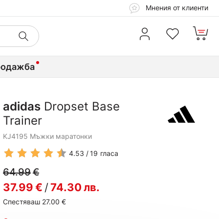
Мнения от клиенти
родажба
adidas
Dropset Base
Trainer
KJ4195 Мъжки маратонки
4.53
19
гласа
64.99
€
37.99
€
/
74.30
лв.
Спестяваш 27.00
€