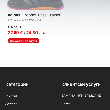
adidas
Dropset Base Trainer
Мъжки маратонки
64.99
€
37.99
€
/
74.30
лв.
Изчерпан продукт
Категории
Клиентски услуги
Мъжки
ЗАМЯНА ИЛИ ВРЪЩАНЕ
Дамски
За нас