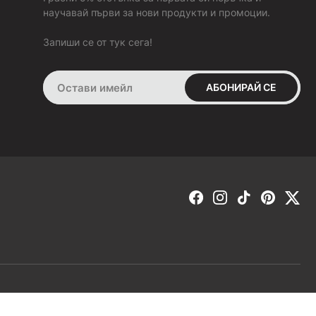
7. Ако продукта не ми става или не ми харесва, ще мога ли
научавай първи за нови продукти и промоции.
да го върна или заменя с друг?
За да бъдем максимално коректни, изпращаме всички
Запиши се от тук сега!
поръчки с опция
„Преглед и тест“ преди плащане
(с
изключение на поръчките с „BOX NOW“). Това ти дава
възможност да пробваш и да добиеш по-ясна представа за
АБОНИРАЙ СЕ
продукта в момента на получаването му. В случай че не ти
стане или не ти хареса, можеш да го върнеш веднага на
куриера.
Ако си заплатил поръчката си:
В срок от 30 дни имаш право да върнеш или замениш това,
което си поръчал, но само ако е в състоянието, в което си
го получил от нас. Продуктът да не е носен навън, а само
пробван в домашни условия и оригиналната опаковка и
етикетите да не са отстранени. Ако тези условия са
спазени, веднага след като получим продукта обратно от
теб, ще направим замяна за друг размер или ще ти
възстановим пълната сума, която си заплатил за него.
ЗАМЯНА -
ако искаш да направиш замяна, попълни
Онлайн магазин от
RIZN
формата, която се намира в секция „ЗАМЯНА ИЛИ
ВРЪЩАНЕ“. Избери опция „Замяна“. Замяна е възможна