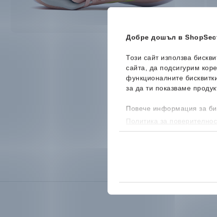
Добре дошъл в ShopSect
Този сайт използва бискв
сайта, да подсигурим кор
функционалните бисквитк
за да ти показваме продук
Повече информация за би
Политика за поверителнос
бисквитките, можеш да го