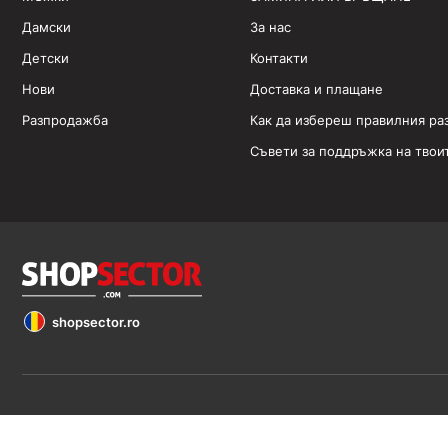
Дамски
За нас
Детски
Контакти
Нови
Доставка и плащане
Разпродажба
Как да избереш правилния ра
Съвети за поддръжка на твои
shopsector.ro
Обявените цени са в евро (€). Всички права запазени 2026 ©