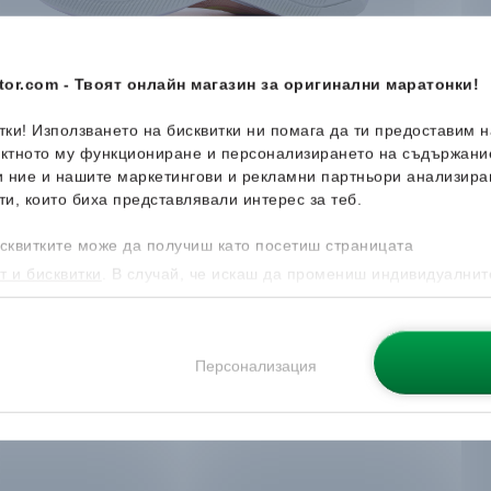
or.com - Твоят онлайн магазин за оригинални маратонки!
итки! Използването на бисквитки ни помага да ти предоставим 
ектното му функциониране и персонализирането на съдържани
и ние и нашите маркетингови и рекламни партньори анализира
ти, които биха представлявали интерес за теб.
сквитките може да получиш като посетиш страницата
т и бисквитки
. В случай, че искаш да промениш индивидуалнит
 направиш от опцията за Персонализация.
Персонализация