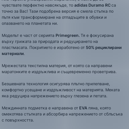
чувствате перфектно навсякъде, то
adidas
Duramo RC
са
точно за Вас! Тази подобрена версия е смела стъпка по
пътя към трансформиране на отпадъците в обувки и
опазването на планетата ни.
Моделът е част от сериятa
Primegreen.
Тя е фокусирана
върху грижата за природата и редуцирането на
пластмасата. Покритието е изработено от
50%
рециклирани
материали
.
Мрежестата текстилна материя, от която са направени
маратонките е издръжлива и същевременно проветрива.
Безшевната технология осигурява плътно прилепване,
комфортно усещане и издръжливост на материята. Mеката
яка редуцира напрежението върху глезена и петата.
Междинната подметка е направена от
EVA
пяна, която
омекотява стъпката и абсорбира напрежението от сблъсъка
с повърхността.