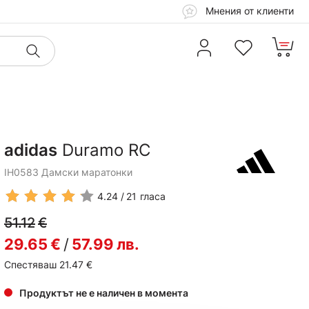
Мнения от клиенти
adidas
Duramo RC
IH0583 Дамски маратонки
4.24
21
гласа
51.12
€
29.65
€
/
57.99
лв.
Спестяваш 21.47
€
Продуктът не е наличен в момента