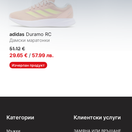
adidas
Duramo RC
Дамски маратонки
51.12
€
29.65
€
/
57.99
лв.
Изчерпан продукт
Категории
Клиентски услуги
Мъжки
ЗАМЯНА ИЛИ ВРЪЩАНЕ