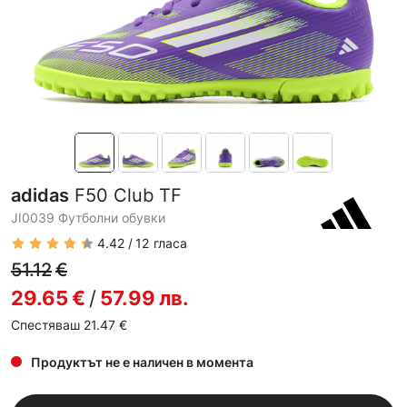
adidas
F50 Club TF
JI0039 Футболни обувки
4.42
12
гласа
51.12
€
29.65
€
/
57.99
лв.
Спестяваш 21.47
€
Продуктът не е наличен в момента