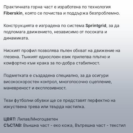
Практичната горна част e изработена по технология
Fiberskin
, която се почиства и поддържа безпроблемно.
Конструкцията е изградена по система
Sprintgrid
, за да
подпомага движението, независимо от посоката и
динамиката.
Ниският профил позволява пълен обхват на движение на
глезена. Тънкият еднослоен език прилепва плътно и
комфортно към крака за по-добра стабилност.
Подметката е създадена специално, за да осигури
високоскоростен контрол, многопосочно сцепление,
маневреност и експлозивност.
Тези футболни обувки ще се представят перфектно на
изкуствена трева или твърда настилка.
ЦВЯТ:
Лилав/Многоцветен
СЪСТАВ:
Външна част - еко кожа, Вътрешна част - текстил