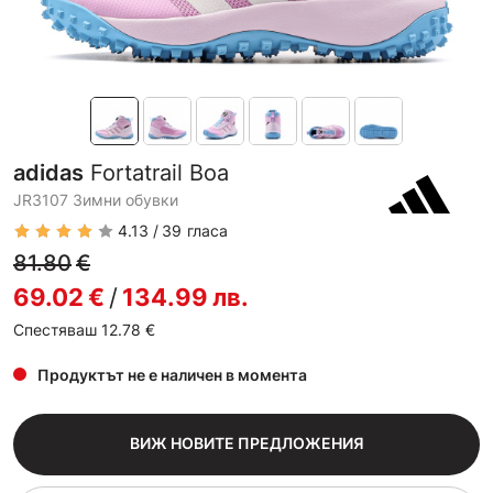
adidas
Fortatrail Boa
JR3107 Зимни обувки
4.13
39
гласа
81.80
€
69.02
€
/
134.99
лв.
Спестяваш 12.78
€
Продуктът не е наличен в момента
ВИЖ НОВИТЕ ПРЕДЛОЖЕНИЯ