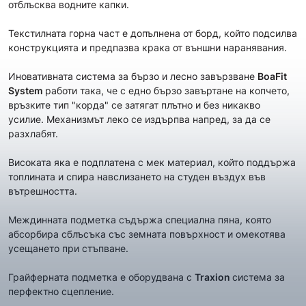
отблъсква водните капки.
Текстилната горна част е допълнена от борд, който подсилва
конструкцията и предпазва крака от външни наранявания.
Иновативната система за бързо и лесно завързване
BoaFit
System
работи така, че с едно бързо завъртане на копчето,
връзките тип "корда" се затягат плътно и без никакво
усилие. Механизмът леко се издърпва напред, за да се
разхлабят.
Високата яка е подплатена с мек материал, който поддържа
топлината и спира навслизането на студен въздух във
вътрешността.
Междинната подметка съдържа специална пяна, която
абсорбира сблъсъка със земната повърхност и омекотява
усещането при стъпване.
Грайферната подметка е оборудвана с
Traxion
система за
перфектно сцепление.