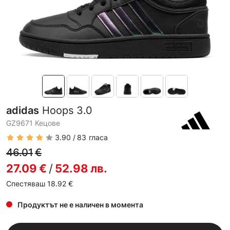
adidas
Hoops 3.0
GZ9671 Кецове
3.90
83
гласа
46.01
€
27.09
€
/
52.98
лв.
Спестяваш 18.92
€
Продуктът не е наличен в момента