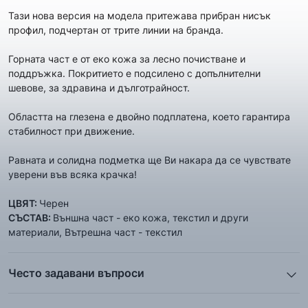
Тази нова версия на модела притежава прибран нисък
профил, подчертан от трите линии на бранда.
Горната част е от еко кожа за лесно почистване и
поддръжка. Покритието е подсилено с допълнителни
шевове, за здравина и дълготрайност.
Областта на глезена е двойно подплатена, което гарантира
стабилност при движение.
Равната и солидна подметка ще Ви накара да се чувствате
уверени във всяка крачка!
ЦВЯТ:
Черен
СЪСТАВ:
Външна част - еко кожа, текстил и други
материали, Вътрешна част - текстил
Често задавани въпроси
1. Описанието и снимките на продукта, които сте
предоставили в сайта отговарят ли реално на това, което