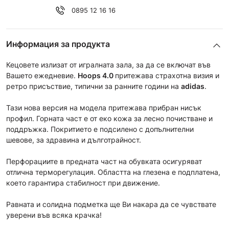
0895 12 16 16
Информация за продукта
Кецовете излизат от игралната зала, за да се включат във
Вашето ежедневие.
Hoops 4.0
притежава страхотна визия и
ретро присъствие, типични за ранните години на
adidas
.
Тази нова версия на модела притежава прибран нисък
профил. Горната част е от еко кожа за лесно почистване и
поддръжка. Покритието е подсилено с допълнителни
шевове, за здравина и дълготрайност.
Перфорациите в предната част на обувката осигуряват
отлична терморегулация. Областта на глезена е подплатена,
което гарантира стабилност при движение.
Равната и солидна подметка ще Ви накара да се чувствате
уверени във всяка крачка!