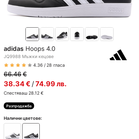
adidas
Hoops 4.0
JQ9988 Мъжки кецове
4.36
28
гласа
66.46
€
38.34
€
/
74.99
лв.
Спестяваш 28.12
€
Разпродажба
Налични цветове: