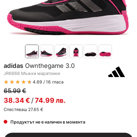
adidas
Ownthegame 3.0
JR6668 Мъжки маратонки
4.69
16
гласа
65.99
€
38.34
€
/
74.99
лв.
Спестяваш 27.65
€
Продуктът не е наличен в момента