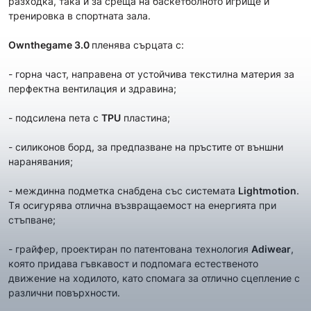
разходка, така и за среща на баскетболното игрище и
тренировка в спортната зала.
Ownthegame 3.0
пленява сърцата с:
- горна част, направена от устойчива текстилна материя за
перфектна вентилация и здравина;
- подсилена пета с
TPU
пластина;
- силиконов борд, за предпазване на пръстите от външни
наранявания;
- междинна подметка снабдена със системата
Lightmotion
.
Tя осигурява отлична възвращаемост на енергията при
стъпване;
- грайфер, проектиран по патентована технология
Adiwear
,
която придава гъвкавост и подпомага естественото
движение на ходилото, като спомага за отлично сцепление с
различни повърхности.