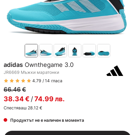
adidas
Ownthegame 3.0
JR6669 Мъжки маратонки
4.79
14
гласа
66.46
€
38.34
€
/
74.99
лв.
Спестяваш 28.12
€
Продуктът не е наличен в момента