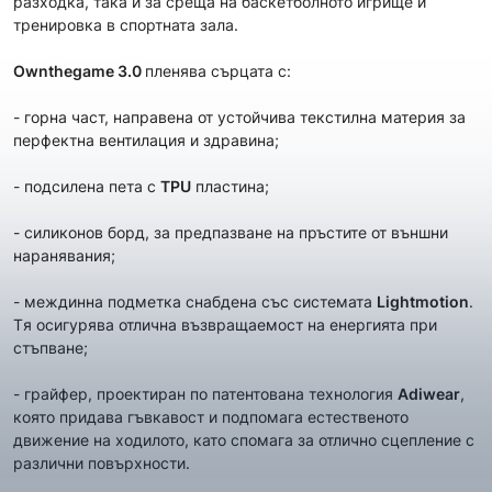
разходка, така и за среща на баскетболното игрище и
тренировка в спортната зала.
Ownthegame 3.0
пленява сърцата с:
- горна част, направена от устойчива текстилна материя за
перфектна вентилация и здравина;
- подсилена пета с
TPU
пластина;
- силиконов борд, за предпазване на пръстите от външни
наранявания;
- междинна подметка снабдена със системата
Lightmotion
.
Tя осигурява отлична възвращаемост на енергията при
стъпване;
- грайфер, проектиран по патентована технология
Adiwear
,
която придава гъвкавост и подпомага естественото
движение на ходилото, като спомага за отлично сцепление с
различни повърхности.