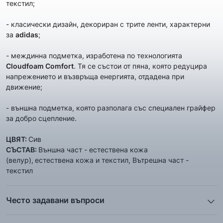
текстил;
- класически дизайн, декориран с трите ленти, характерни
за
adidas
;
- междинна подметка, изработена по технологията
Cloudfoam Comfort
. Тя се състои от пяна, която редуцира
напрежението и възвръща енергията, отдадена при
движение;
- външна подметка, която разполага със специален грайфер
за добро сцепление.
ЦВЯТ:
Сив
СЪСТАВ:
Външна част - естествена кожа
(велур),
естествена кожа и текстил, Вътрешна част -
текстил
Често задавани въпроси
1. Описанието и снимките на продукта, които сте
предоставили в сайта отговарят ли реално на това, което