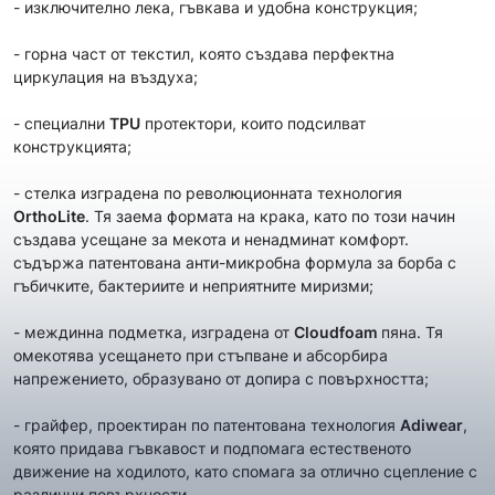
- изключително лека, гъвкава и удобна конструкция;
- горна част от текстил, която създава перфектна
циркулация на въздуха;
- специални
TPU
протектори, които подсилват
конструкцията;
- стелка изградена по революционната технология
OrthoLite
. Тя заема формата на крака, като по този начин
създава усещане за мекота и ненадминат комфорт.
съдържа патентована анти-микробна формула за борба с
гъбичките, бактериите и неприятните миризми;
- междинна подметка, изградена от
Cloudfoam
пяна. Тя
омекотява усещането при стъпване и абсорбира
напрежението, образувано от допира с повърхността;
- грайфер, проектиран по патентована технология
Adiwear
,
която придава гъвкавост и подпомага естественото
движение на ходилото, като спомага за отлично сцепление с
различни повърхности.