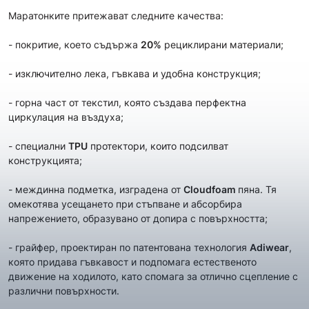
Маратонките притежават следните качества:
- покритие, което съдържа
20%
рециклирани материали;
- изключително лека, гъвкава и удобна конструкция;
- горна част от текстил, която създава перфектна
циркулация на въздуха;
- специални
TPU
протектори, които подсилват
конструкцията;
- междинна подметка, изградена от
Cloudfoam
пяна. Тя
омекотява усещането при стъпване и абсорбира
напрежението, образувано от допира с повърхността;
- грайфер, проектиран по патентована технология
Adiwear
,
която придава гъвкавост и подпомага естественото
движение на ходилото, като спомага за отлично сцепление с
различни повърхности.