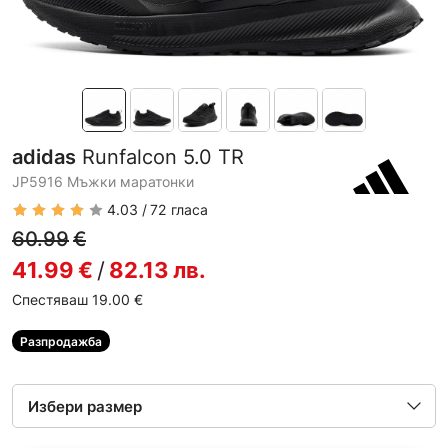
adidas
Runfalcon 5.0 TR
JP5916 Мъжки маратонки
4.03
72
гласа
60.99
€
41.99
€
/
82.13
лв.
Спестяваш 19.00
€
Разпродажба