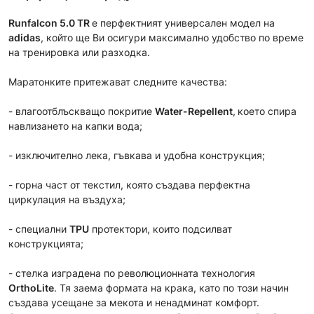
Runfalcon 5.0
TR
e перфектният универсален модел на
adidas
, който ще Ви осигури максимално удобство по време
на тренировка или разходка.
Маратонките притежават следните качества:
- влагоотблъскващо покритие
Water-Repellent
,
което спира
навлизането на капки вода;
- изключително лека, гъвкава и удобна конструкция;
- горна част от текстил, която създава перфектна
циркулация на въздуха;
- специални
TPU
протектори, които подсилват
конструкцията;
- стелка изградена по революционната технология
OrthoLite
. Тя заема формата на крака, като по този начин
създава усещане за мекота и ненадминат комфорт.