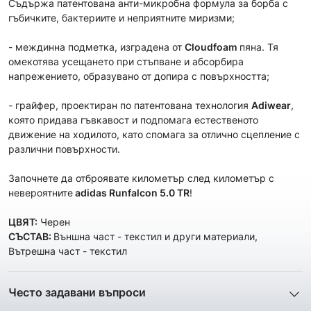
Съдържа патентована анти-микробна формула за борба с
гъбичките, бактериите и неприятните миризми;
- междинна подметка, изградена от
Cloudfoam
пяна. Тя
омекотява усещането при стъпване и абсорбира
напрежението, образувано от допира с повърхността;
- грайфер, проектиран по патентована технология
Adiwear
,
която придава гъвкавост и подпомага естественото
движение на ходилото, като спомага за отлично сцепление с
различни повърхности.
Започнете да отброявате километър след километър с
невероятните
adidas
Runfalcon 5.0 TR
!
ЦВЯТ:
Черен
СЪСТАВ:
Външнa част - текстил и други материали,
Вътрешна част - текстил
Често задавани въпроси
1. Описанието и снимките на продукта, които сте