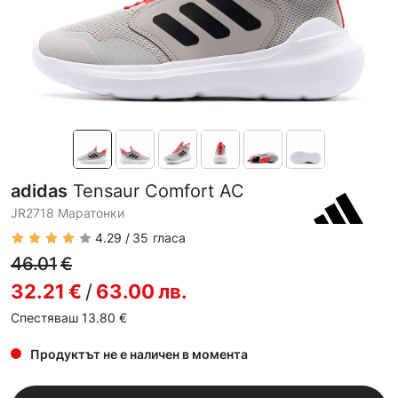
adidas
Tensaur Comfort AC
JR2718 Маратонки
4.29
35
гласа
46.01
€
32.21
€
/
63.00
лв.
Спестяваш 13.80
€
Продуктът не е наличен в момента