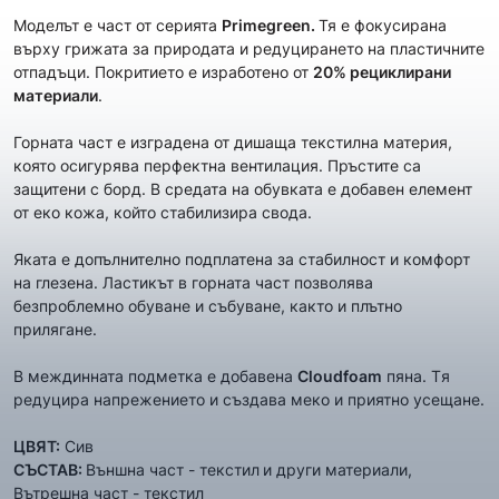
Моделът е част от сериятa
Primegreen.
Тя е фокусирана
върху грижата за природата и редуцирането на пластичните
отпадъци. Покритието е изработено от
2
0%
рециклирани
материали
.
Горната част е изградена от дишаща текстилна материя,
която осигурява перфектна вентилация. Пръстите са
защитени с борд. В средата на обувката е добавен елемент
от еко кожа, който стабилизира свода.
Яката е допълнително подплатена за стабилност и комфорт
на глезена. Ластикът в горната част позволява
безпроблемно обуване и събуване, както и плътно
прилягане.
В междинната подметка е добавена
Cloudfoam
пяна. Tя
редуцира напрежението и създава меко и приятно усещане.
ЦВЯТ:
Сив
СЪСТАВ:
Външна част - текстил
и други материали,
Вътрешна част - текстил