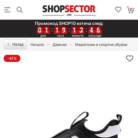
Промокод SHOP10 изтича след:
0
0
0
0
1
1
1
1
1
1
1
1
9
9
9
9
1
1
1
1
3
3
3
3
4
4
4
4
6
6
6
6
Назад
Начало
Дамски
Маратонки и спортни обувки
-41%