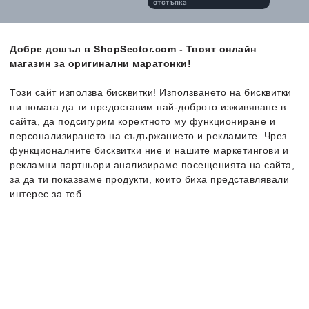
отстъпка
За твое
удобство
и за максимална
коректност
всяка
удължен по време на по-натоварени кампанийни периоди,
поръчка пристига с опция
„Преглед и тест“
(с изключение на
национални празници или лоши метеорологични условия.
поръчките с „BOX NOW“), без значение на каква стойност е и
За поръчки над 50 € доставката е винаги
безплатна
!
от колко артикула се състои. Това ти дава възможност да
Добре дошъл в ShopSector.com - Твоят онлайн
За поръчки под 50 € доставката е за твоя сметка. Цената на
пробваш и да добиеш по-ясна представа за продукта в
магазин за оригинални маратонки!
доставката до офис и Еконтомат на „Еконт Експрес“ или до
Препоръчани продукти
момента на получаването му. В случай че не ти стане или не
офис и Автомат на „Спиди“ е около 2-3 €, а до твой личен
ти хареса, можеш да го откажеш веднага на куриера.
Този сайт използва бисквитки! Използването на бисквитки
адрес се оскъпява с до 1 €. Доставката с „BOX NOW“ е
ни помага да ти предоставим най-доброто изживяване в
безплатна. Посочените цени са ориентировъчни.
-22%
-10%
-15
Стойността на поръчката се заплаща на куриера в брой или
сайта, да подсигурим коректното му функциониране и
Куриерската услуга за връщането към нас е винаги за наша
на ПОС терминал при получаване на пратката (
наложен
персонализирането на съдържанието и рекламите. Чрез
сметка!
платеж
), или предварително на сайта ни с твоята
банкова
функционалните бисквитки ние и нашите маркетингови и
4.
Всички продукти ли са налични?
карта
.
рекламни партньори анализираме посещенията на сайта,
Всички продукти, които са изложени в сайта са в наличност!
за да ти показваме продукти, които биха представлявали
5. Мога ли да прегледам продукта преди да платя?
интерес за теб.
За твое
удобство
и за максимална
коректност
всяка
поръчка пристига с опция „Преглед и тест“ (с изключение на
Повече информация за бисквитките може да получиш като
поръчките с „BOX NOW“), без значение на каква стойност е и
посетиш страницата
от колко артикула се състои. Това ти дава възможност да
пробваш и да добиеш по-ясна представа за продукта в
Политика за поверителност и бисквитки
. В случай, че
Nike
Omni Multi-Court
Nike
Cosmic Runner
Nike
момента на получаването му. В случай, че не ти стане или
Детски маратонки
Маратонки
Мара
искаш да промениш индивидуалните настройки на
не ти хареса, можеш да го откажеш веднага на куриера.
бисквитките, можеш да го направиш от опцията за
44.99
€
49.99
€
74.9
6. Как и кога ще платя?
34.99
€
/
68.43
лв.
44.99
€
/
87.99
лв.
63.9
Персонализация.