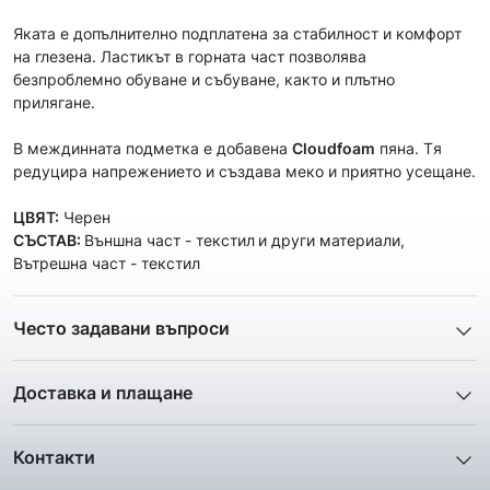
Яката е допълнително подплатена за стабилност и комфорт
на глезена. Ластикът в горната част позволява
безпроблемно обуване и събуване, както и плътно
прилягане.
В междинната подметка е добавена
Cloudfoam
пяна. Tя
редуцира напрежението и създава меко и приятно усещане.
ЦВЯТ:
Черен
СЪСТАВ:
Външна част - текстил
и други материали,
Вътрешна част - текстил
Често задавани въпроси
1. Описанието и снимките на продукта, които сте
предоставили в сайта отговарят ли реално на това, което
Доставка и плащане
ще получа?
Ние от ShopSector се стремим към
бързина
и
Всички снимки и цялата информация са внимателно
професионализъм
при доставката на твоите поръчки, затова
подготвени и подбрани с цел Клиента да има възможност да
Контакти
използваме услугите на куриерските фирми
„Еконт
добие максимално ясна и точна представа за дадения
Телефон: 0895 12 16 16
Експрес“
,
„Спиди“
и
„BOX NOW“
.
продукт. Ние гарантираме, че снимките и информацията