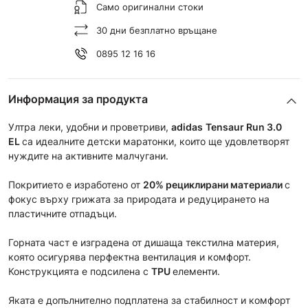
Само оригинални стоки
30 дни безплатно връщане
0895 12 16 16
Информация за продукта
Ултра леки, удобни и проветриви,
adidas
Tensaur Run 3.0
EL
са идеалните детски маратонки, които ще удовлетворят
нуждите на активните малчугани.
Покритието е изработено от
2
0%
рециклирани материали
с
фокус върху грижата за природата и редуцирането на
пластичните отпадъци.
Горната част е изградена от дишаща текстилна материя,
която осигурява перфектна вентилация и комфорт.
Конструкцията е подсилена с
TPU
елементи.
Яката е допълнително подплатена за стабилност и комфорт