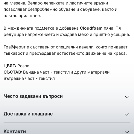
на глезена. Велкро лепенката и ластичните връзки
позволяват безпроблемно обуване и събуване, както и
плътно прилягане.
В междинната подметка е добавена
Cloudfoam
пяна. Tя
редуцира напрежението и създава меко и приятно усещане.
Грайферът е съставен от специални канали, които придават
гъвкавост и пресъздават естественото движение на крака.
ЦВЯТ:
Розов
СЪСТАВ:
Външна част - текстил
и други материали,
Вътрешна част - текстил
Често задавани въпроси
1. Описанието и снимките на продукта, които сте
предоставили в сайта отговарят ли реално на това, което
Доставка и плащане
ще получа?
Ние от ShopSector се стремим към
бързина
и
Всички снимки и цялата информация са внимателно
професионализъм
при доставката на твоите поръчки, затова
подготвени и подбрани с цел Клиента да има възможност да
Контакти
използваме услугите на куриерските фирми
„Еконт
добие максимално ясна и точна представа за дадения