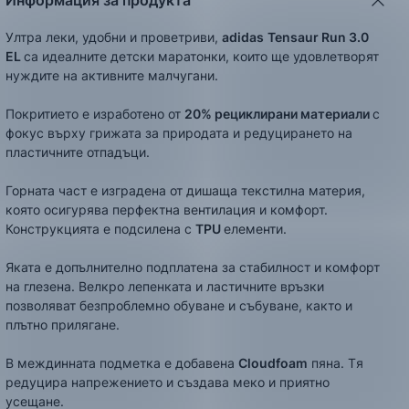
Информация за продукта
Ултра леки, удобни и проветриви,
adidas
Tensaur Run 3.0
EL
са идеалните детски маратонки, които ще удовлетворят
нуждите на активните малчугани.
Покритието е изработено от
2
0%
рециклирани материали
с
фокус върху грижата за природата и редуцирането на
пластичните отпадъци.
Горната част е изградена от дишаща текстилна материя,
която осигурява перфектна вентилация и комфорт.
Конструкцията е подсилена с
TPU
елементи.
Яката е допълнително подплатена за стабилност и комфорт
на глезена. Велкро лепенката и ластичните връзки
позволяват безпроблемно обуване и събуване, както и
плътно прилягане.
В междинната подметка е добавена
Cloudfoam
пяна. Tя
редуцира напрежението и създава меко и приятно
усещане.