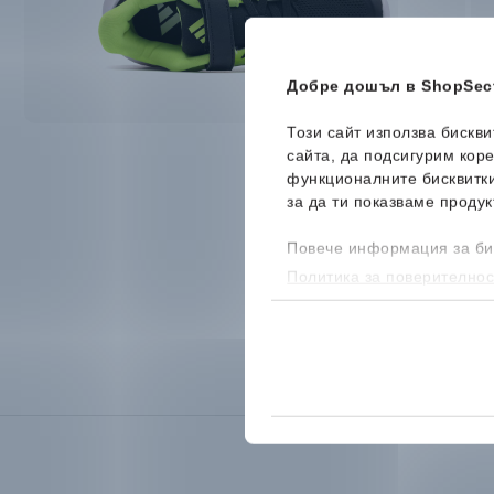
Добре дошъл в ShopSect
Този сайт използва бискв
сайта, да подсигурим кор
функционалните бисквитк
за да ти показваме продук
Повече информация за би
Политика за поверителнос
бисквитките, можеш да го