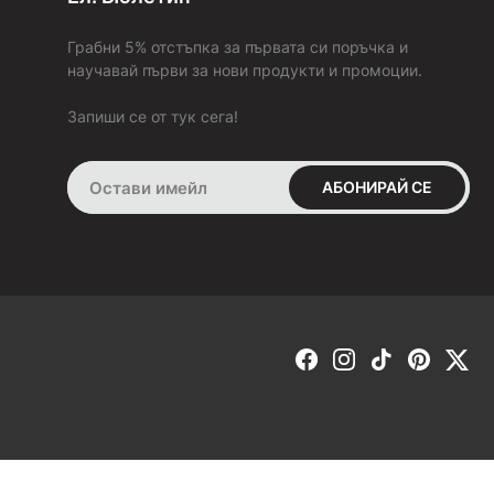
7. Ако продукта не ми става или не ми харесва, ще мога ли
да го върна или заменя с друг?
Грабни 5% отстъпка за първата си поръчка и
За да бъдем максимално коректни, изпращаме всички
научавай първи за нови продукти и промоции.
поръчки с опция
„Преглед и тест“ преди плащане
(с
изключение на поръчките с „BOX NOW“). Това ти дава
Запиши се от тук сега!
възможност да пробваш и да добиеш по-ясна представа за
продукта в момента на получаването му. В случай че не ти
стане или не ти хареса, можеш да го върнеш веднага на
АБОНИРАЙ СЕ
куриера.
Ако си заплатил поръчката си:
В срок от 30 дни имаш право да върнеш или замениш това,
което си поръчал, но само ако е в състоянието, в което си
го получил от нас. Продуктът да не е носен навън, а само
пробван в домашни условия и оригиналната опаковка и
етикетите да не са отстранени. Ако тези условия са
спазени, веднага след като получим продукта обратно от
теб, ще направим замяна за друг размер или ще ти
възстановим пълната сума, която си заплатил за него.
ЗАМЯНА -
ако искаш да направиш замяна, попълни
формата, която се намира в секция „ЗАМЯНА ИЛИ