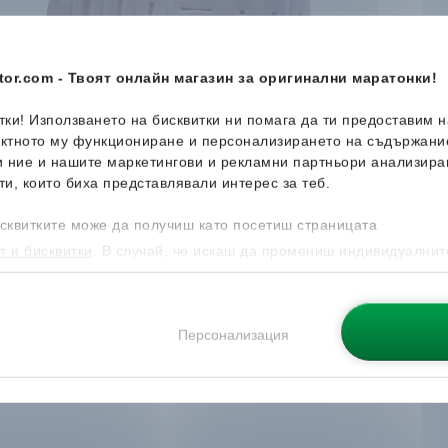
or.com - Твоят онлайн магазин за оригинални маратонки!
итки! Използването на бисквитки ни помага да ти предоставим 
ектното му функциониране и персонализирането на съдържани
и ние и нашите маркетингови и рекламни партньори анализира
ти, които биха представлявали интерес за теб.
сквитките може да получиш като посетиш страницата
т и бисквитки
. В случай, че искаш да промениш индивидуалнит
 направиш от опцията за Персонализация.
Персонализация