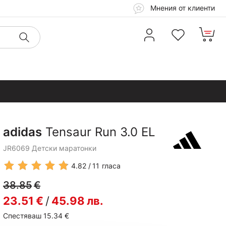
Мнения от клиенти
adidas
Tensaur Run 3.0 EL
JR6069 Детски маратонки
4.82
11
гласа
38.85
€
23.51
€
/
45.98
лв.
Спестяваш 15.34
€