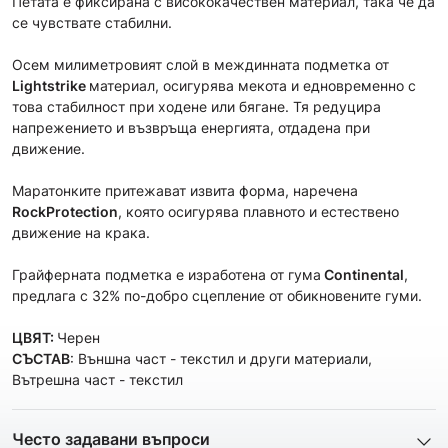
Петата е фиксирана с висококачествен материал, така че да
се чувствате стабилни.
Осем милиметровият слой в междинната подметка от
Lightstrike
материал, осигурява мекота и едновременно с
това стабилност при ходене или бягане. Тя редуцира
напрежението и възвръща енергията, отдадена при
движение.
Маратонките притежават извита форма, наречена
Rock
Protection
, която осигурява плавното и естествено
движение на крака.
Грайферната подметка е изработена от гума
Continental
,
предлага с 32% по-добро сцепление от обикновените гуми.
ЦВЯТ:
Черен
СЪСТАВ
: Външна част - текстил и други материали,
Вътрешна част - текстил
Често задавани въпроси