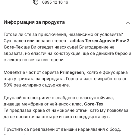
0895 12 16 16
Информация за продукта
Готови ли сте за приключения, независимо от условията?
Сух, кален или неравен терен -
adidas Terrex Agravic Flow 2
Gore-Tex
ще Ви отведат навсякъде! Благодарение на
здравата, но еластична конструкция, ще се движите бързо и
с лекота по всякакви терени.
Моделът е част от сериятa
Primegreen
, която е фокусирана
върху грижата за природата. Горната част е изработена от
50% рециклирано съдържание.
Двуслойното покритие е снабдено с влагоустойчива,
дишаща мембрана от най-висок клас,
Gore-Tex
.
Тя
предпазва крака от намокряне отвън, като му позволява
да се проветрява отвътре и така го поддържа сух.
Пръстите са предпазени от външни наранявания с борд.