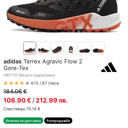
adidas
Terrex Agravic Flow 2
Gore-Tex
HR1110 Мъжки маратонки
4.15
87
гласа
184.06
€
108.90
€
/
212.99
лв.
Спестяваш 75.16
€
Безплатна доставка
Разпродажба