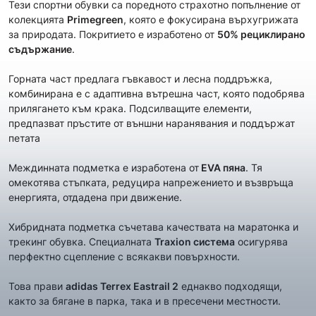
Тези спортни обувки са
поредното страхотно попълнение
от
колекцията
Primegreen
, която е фокусирана върхугрижата
за природата. Покритието е изработено от
50% рециклирано
съдържание
.
Горната част предлага гъвкавост и лесна поддръжка,
комбинирана е с адаптивна вътрешна част, която подобрява
прилягането към крака. Подсилващите елементи,
предпазват пръстите от външни наранявания и поддържат
петата
Междинната подметка е изработена от
EVA пяна
. Тя
омекотява стъпката, редуцира напрежението и възвръща
енергията, отдадена при движение.
Хибридната подметка съчетава качествата на маратонка и
трекинг обувка. Специалната
Traxion система
осигурява
перфектно сцепление с всякакви повърхности.
Това прави
adidas Terrex
Eastrail 2
еднакво подходящи,
както за бягане в парка, така и в пресечени местности.