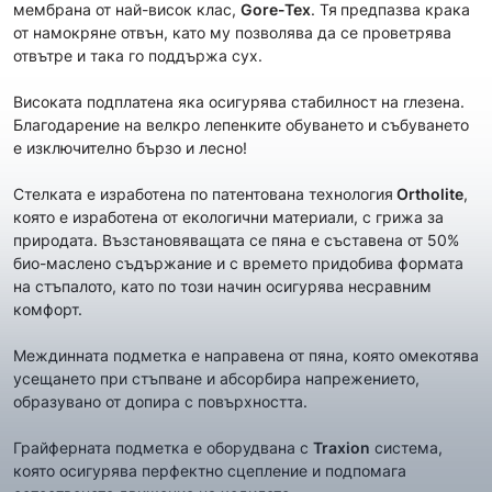
мембрана от най-висок клас,
Gore-Tex
. Тя
предпазва крака
от намокряне отвън, като му позволява да се проветрява
отвътре и така го поддържа сух.
Високата подплатена яка осигурява стабилност на глезена.
Благодарение на велкро лепенките обуването и събуването
е изключително бързо и лесно!
Стелката е изработена по патентована технология
Ortholite
,
която е изработена от екологични материали, с грижа за
природата. Възстановяващата се пяна е съставена от 50%
био-маслено съдържание и с времето придобива формата
на стъпалото, като по този начин осигурява несравним
комфорт.
Междинната подметка е направена от пяна, която омекотява
усещането при стъпване и абсорбира напрежението,
образувано от допира с повърхността.
Грайферната подметка е оборудвана с
Traxion
система,
която осигурява перфектно сцепление и подпомага