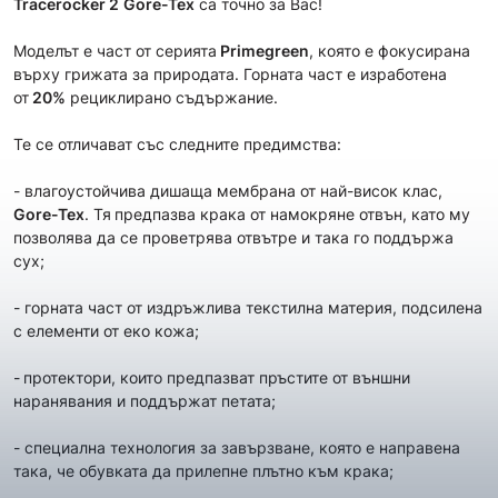
Tracerocker 2
Gore-Tex
са точно за Вас!
Моделът е част от сериятa
Primegreen
, която е фокусирана
върху грижата за природата. Горната част е изработена
от
20%
рециклирано съдържание.
Те се отличават със следните предимства:
- влагоустойчива дишаща мембрана от най-висок клас,
Gore-Tex
. Тя
предпазва крака от намокряне отвън, като му
позволява да се проветрява отвътре и така го поддържа
сух;
- горната част от издръжлива текстилна материя, подсилена
с елементи от еко кожа;
-
протектори, които предпазват пръстите от външни
наранявания и поддържат петата;
- специална технология за завързване, която е направена
така, че обувката да прилепне плътно към крака;