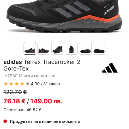
adidas
Terrex Tracerocker 2
Gore-Tex
IH7930 Мъжки маратонки
4.39
31
гласа
122.70
€
76.18
€
/
149.00
лв.
Спестяваш 46.52
€
Продуктът не е наличен в момента