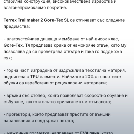
стабилна конструкция, висококачествена изработка и
влагонепромокаемо покритие.
Terrex
Trailmaker 2 Gore-Tex
SL
се отличават със следните
предимства:
- влагоустойчива дишаща мембрана от най-висок клас,
Gore-Tex
. Тя
предпазва крака от намокряне отвън, като му
позволява да се проветрява отвътре и така го поддържа
сух;
- горна част, изградена от издръжлива текстилна материя,
подсилена с
TPU
елементи. Най-малко 20% от спортните
обувки са изработени от рециклирани материали;
- връзки със стопер, които позволяват скоростно обуване и
събуване, както и плътно прилягане към стъпалото;
-
протектори, които предпазват пръстите от външни
наранявания и поддържат петата;
- междинна подметка, направена от
EVA пяна
, която