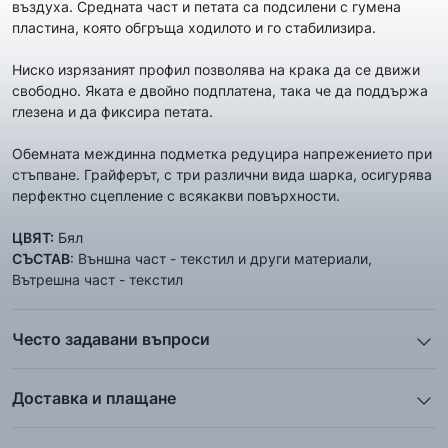
въздуха. Средната част и петата са подсилени с гумена
пластина, която обгръща ходилото и го стабилизира.
Ниско изрязаният профил позволява на крака да се движи
свободно. Яката е двойно подплатена, така че да поддържа
глезена и да фиксира петата.
Обемната междинна подметка редуцира напрежението при
стъпване. Грайферът, с три различни вида шарка, осигурява
перфектно сцепление с всякакви повърхности.
ЦВЯТ:
Бял
СЪСТАВ
: Външна част - текстил и други материали,
Вътрешна част - текстил
Често задавани въпроси
1. Описанието и снимките на продукта, които сте
предоставили в сайта отговарят ли реално на това, което
Доставка и плащане
ще получа?
Ние от ShopSector се стремим към
бързина
и
Всички снимки и цялата информация са внимателно
професионализъм
при доставката на твоите поръчки, затова
подготвени и подбрани с цел Клиента да има възможност да