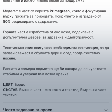
елегантен и изключително лесен за поддръжка.
Моделът е част от сериятa
Primegreen
, която е фокусирана
върху грижата за природата. Покритието е изградено от
50%
рециклирано съдържание.
Горната част е изработена от еко кожа, подсилена с
допълнителни шевове, за здравина и дълготрайност.
Текстилният език осигурява необходимата вентилация, за да
запази свежест в обувката дори и след продължително
носене.
Равната и солидна подметка ще Ви накара да се чувствате
стабилни и уверени във всяка крачка.
ЦВЯТ:
Бордо
СЪСТАВ:
Външна част - еко кожа и текстил, Вътрешна част -
текстил
Често задавани въпроси